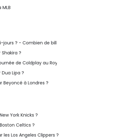
a MLB
-jours ? - Combien de billets dois-je acheter ?
 Shakira ?
 tournée de Coldplay au Royaume-Uni
 Dua Lipa ?
ur Beyoncé à Londres ?
New York Knicks ?
Boston Celtics ?
 les Los Angeles Clippers ?