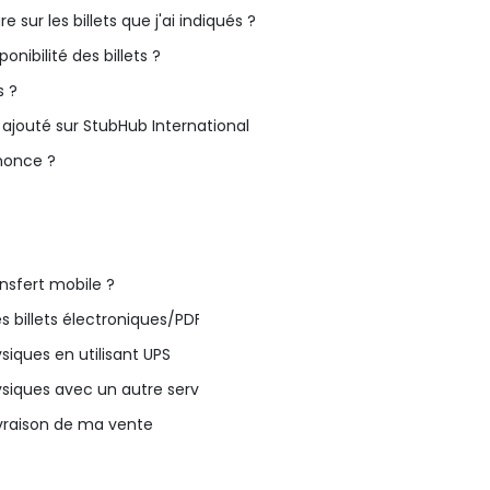
 sur les billets que j'ai indiqués ?
ibilité des billets ?
s ?
jouté sur StubHub International
nonce ?
ansfert mobile ?
 billets électroniques/PDF à ma liste ou vente
iques en utilisant UPS
iques avec un autre service de livraison
raison de ma vente