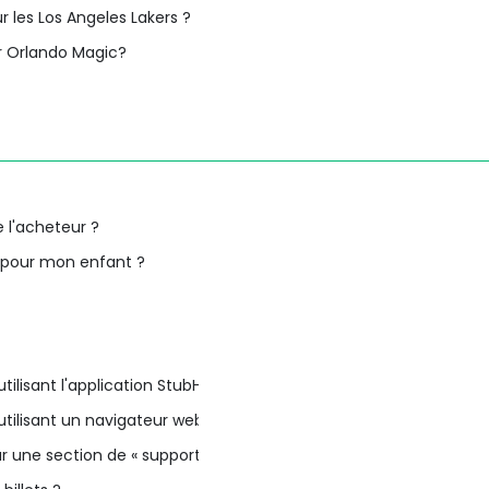
 les Los Angeles Lakers ?
r Orlando Magic?
e l'acheteur ?
e pour mon enfant ?
ilisant l'application StubHub ?
tilisant un navigateur web ?
une section de « supporters visiteurs » ?