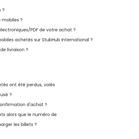
s ?
 mobiles ?
électroniques/PDF de votre achat ?
obiles achetés sur StubHub International ?
 livraison ?
 achetés ont été perdus, volés ou endommagés ?
fusé ?
confirmation d'achat ?
ts alors que le numéro de suivi indique qu'ils ont été livrés ?
rger les billets ?