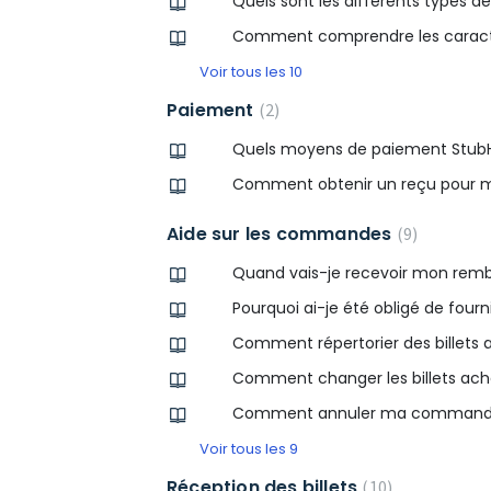
Quels sont les différents types de 
Comment comprendre les caractéris
Voir tous les 10
Paiement
2
Quels moyens de paiement StubHu
Comment obtenir un reçu pour
Aide sur les commandes
9
Quand vais-je recevoir mon rem
Pourquoi ai-je été obligé de four
Comment répertorier des billets 
Comment changer les billets ach
Comment annuler ma command
Voir tous les 9
Réception des billets
10