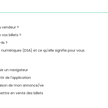
du vendeur ?
os billets ?
ils ?
 numériques (DSA) et ce qu'elle signifie pour vous.
is un navigateur
ir de l'application
raison de mon annonce/vente ?
mettre en vente des billets Debenture de Wimbledon ?