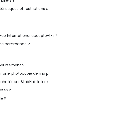
billets ?
tiques et restrictions des billets ?
b International accepte-t-il ?
 ma commande ?
boursement ?
nir une photocopie de ma pièce d'identité ou de mon passeport lor
achetés sur StubHub International ?
etés ?
e ?