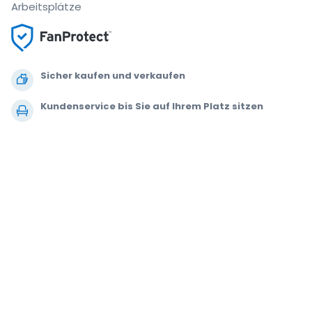
Arbeitsplätze
Sicher kaufen und verkaufen
Kundenservice bis Sie auf Ihrem Platz sitzen
Jede Bestellung ist abgesichert
.
.
.
.
© 2000-2021 StubHub. Alle Rechte vorbehalten. Mit der Benutzung der
Website akzeptieren Sie unsere
Allgemeinen Geschäftsbedingungen,
Datenschutzerklärung und Erklärung zur Verwendung von Cookies.
Sie
kaufen die Tickets von einem Drittanbieter. StubHub ist nicht der
Verkäufer. Die Preise werden von den Ticketverkäufern festgelegt und