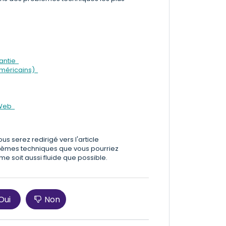
rantie
 américains)
e Web
s serez redirigé vers l'article
lèmes techniques que vous pourriez
me soit aussi fluide que possible.
Oui
Non