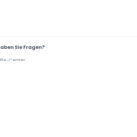
aben Sie Fragen?
ilfe-Center
.
.
.
.
se