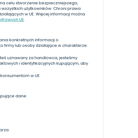
 na celu stworzenie bezpieczniejszego,
 wszystkich użytkowników. Chroni prawa
działających w UE. Więcej informacji można
Cyfrowych UE
.
ania konkretnych informacji o
to firmy lub osoby działające w charakterze
esteś uznawany za handlowca, jesteśmy
ktowych i identyfikacyjnych kupującym, aby
gi konsumentom w UE.
ępujące dane:
arza: