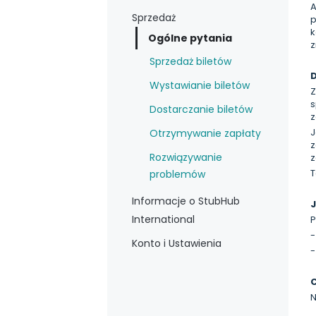
A
Sprzedaż
p
k
Ogólne pytania
z
Sprzedaż biletów
D
Wystawianie biletów
Z
s
Dostarczanie biletów
J
Otrzymywanie zapłaty
z
Rozwiązywanie
z
T
problemów
Informacje o StubHub
J
International
P
-
Konto i Ustawienia
-
N