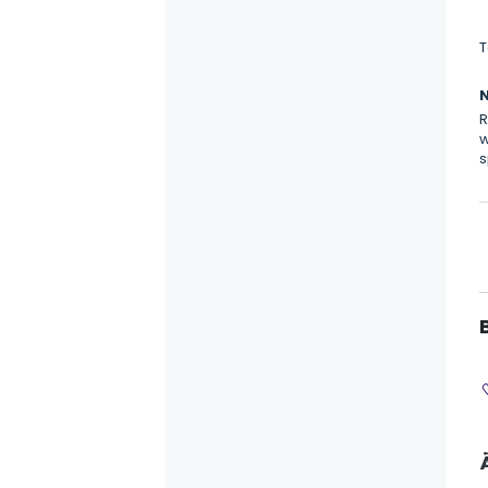
T
R
w
s