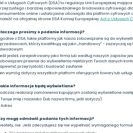
kt o Usługach Cyfrowych (DSA) to regulacja Unii Europejskiej mająca
rzejrzystego i bardziej odpowiedzialnego środowiska cyfrowego dla
onsumentów online i ustala jasne obowiązki dla platform cyfrowych 
naleźć na oficjalnej stronie DSA Komisji Europejskiej:
Act o Usługach 
laczego prosimy o podanie informacji?
godnie z DSA, takie platformy jak nasza zobowiązane są do wyświetl
przedawcach, którzy kwalifikują się jako „handlowcy” - zazwyczaj są 
zawodowym.
eśli jesteś zarejestrowany jako firma lub według naszych zapisów j
obowiązani prawnie do wyświetlenia niektórych Twoich danych konta
apewnić przejrzystość i budować zaufanie.
en wymóg dotyczy wszystkich platform oferujących towary lub usłu
akie informacje będą wyświetlane?
odczas realizacji zamówienia kupującym zostaną wyświetlone nast
 Twoje imię i nazwisko (lub nazwa firmy, jeśli dotyczy)
 Adres
Czy mogę odmówić podania tych informacji?
iestety, nie. Jeśli zdecydujesz się nie wypełniać wymaganego formul
Nie będziesz mógł publikować nowych ofert i