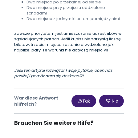
Dwa miejsca po przekątnej od siebie
Dwa miejsca przy przejściu oddzielone
schodami
Dwa miejsca z jednym klientem pomiędzy nimi
Zawsze priorytetem jest umieszczanie uczestników w
sąsiadujących parach. Jeśli kupisz nieparzystą liczbę
biletów, trzecie miejsce zostanie przydzielone jak
najbliżej pary. Te warunki nie dotyczą miejsc VIP.
Jeśli ten artykuł rozwiązał Twoje pytanie, oceń nas
poniżej i pomóż nam się doskonalić.
War diese Antwort
Tak
Nie
hilfreich?
Brauchen Sie weitere Hilfe?