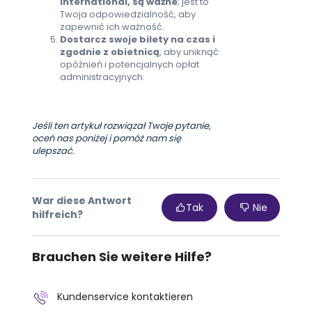
International, są ważne
; jest to
Twoja odpowiedzialność, aby
zapewnić ich ważność.
Dostarcz swoje bilety na czas i
zgodnie z obietnicą
, aby uniknąć
opóźnień i potencjalnych opłat
administracyjnych.
Jeśli ten artykuł rozwiązał Twoje pytanie,
oceń nas poniżej i pomóż nam się
ulepszać.
War diese Antwort
Tak
Nie
hilfreich?
Brauchen Sie weitere Hilfe?
Kundenservice kontaktieren