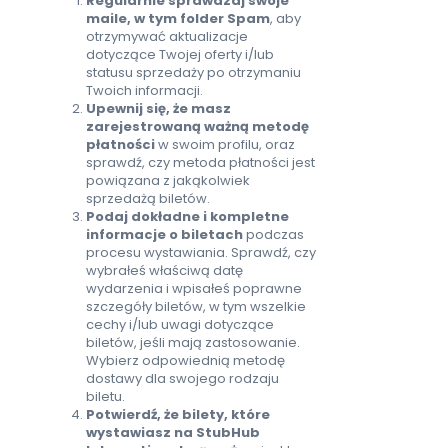
Regularnie sprawdzaj swoje
maile, w tym folder Spam
, aby
otrzymywać aktualizacje
dotyczące Twojej oferty i/lub
statusu sprzedaży po otrzymaniu
Twoich informacji.
Upewnij się, że masz
zarejestrowaną ważną metodę
płatności
w swoim profilu, oraz
sprawdź, czy metoda płatności jest
powiązana z jakąkolwiek
sprzedażą biletów.
Podaj dokładne i kompletne
informacje o biletach
podczas
procesu wystawiania. Sprawdź, czy
wybrałeś właściwą datę
wydarzenia i wpisałeś poprawne
szczegóły biletów, w tym wszelkie
cechy i/lub uwagi dotyczące
biletów, jeśli mają zastosowanie.
Wybierz odpowiednią metodę
dostawy dla swojego rodzaju
biletu.
Potwierdź, że bilety, które
wystawiasz na StubHub