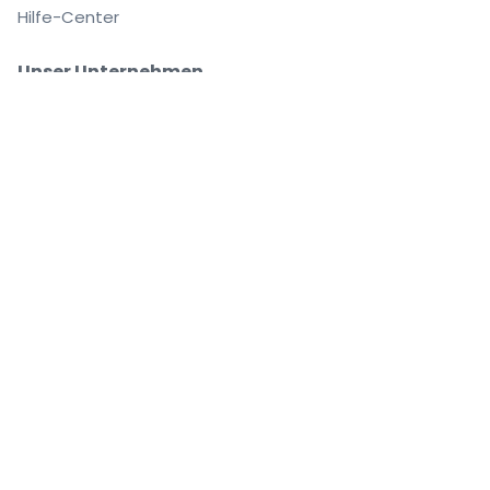
Hilfe-Center
Unser Unternehmen
Über Uns
Arbeitsplätze
Sicher kaufen und verkaufen
Kundenservice bis Sie auf Ihrem Platz sitzen
Jede Bestellung ist abgesichert
.
.