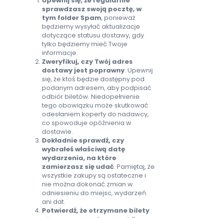
Upewnij się, że regularnie
sprawdzasz swoją pocztę, w
tym folder Spam
, ponieważ
będziemy wysyłać aktualizacje
dotyczące statusu dostawy, gdy
tylko będziemy mieć Twoje
informacje.
Zweryfikuj, czy Twój adres
dostawy jest poprawny
. Upewnij
się, że ktoś będzie dostępny pod
podanym adresem, aby podpisać
odbiór biletów. Niedopełnienie
tego obowiązku może skutkować
odesłaniem koperty do nadawcy,
co spowoduje opóźnienia w
dostawie.
Dokładnie sprawdź, czy
wybrałeś właściwą datę
wydarzenia, na które
zamierzasz się udać
. Pamiętaj, że
wszystkie zakupy są ostateczne i
nie można dokonać zmian w
odniesieniu do miejsc, wydarzeń
ani dat.
Potwierdź, że otrzymane bilety