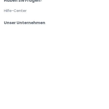
Haben Sie Fragen?
Hilfe-Center
Unser Unternehmen
Über Uns
Arbeitsplätze
Sicher kaufen und verkaufen
Kundenservice bis Sie auf Ihrem Platz sitzen
Jede Bestellung ist abgesichert