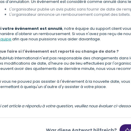
as d'annulation. Un événement est considéré comme annulé dans les
L'organisateur publie un avis public sans fournir de date de re
L'organisateur annonce un remboursement complet des billets.
i votre événement est annulé
, notre équipe du support client vou
anière d'obtenir un remboursement. Si vous n'avez pas reçu de nouve
quipe
afin que nous puissions vous aider davantage.
ue faire si l'événement est reporté ou change de date ?
tubHub International n'est pas responsable des changements dans 
es modifications de date, d'heure ou de lieu effectuées par l'organisa
euvent avoir des ajustements de dernière minute, nous vous recom
i vous ne pouvez pas assister à l'événement à la nouvelle date, vous 
ermettant à quelqu'un d'autre d'y assister à votre place.
i cet article a répondu à votre question, veuillez nous évaluer ci-dess
War diese Antwort hilfreich?