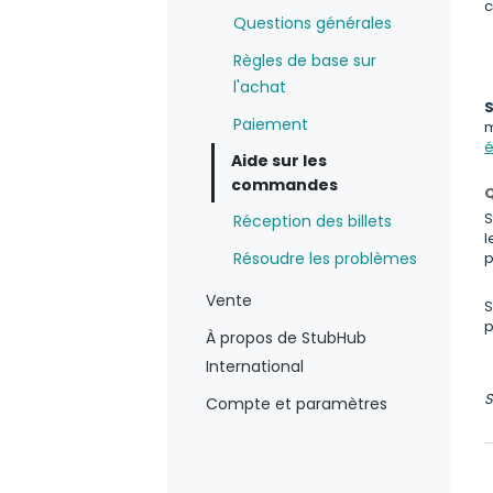
c
Questions générales
Règles de base sur
l'achat
S
Paiement
m
é
Aide sur les
commandes
Q
S
Réception des billets
l
Résoudre les problèmes
p
Vente
S
p
À propos de StubHub
International
S
Compte et paramètres