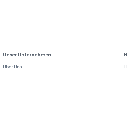
Unser Unternehmen
H
Über Uns
H
Arbeitsplätze
site akzeptieren Sie unsere
Allgemeinen Geschäftsbedingungen,