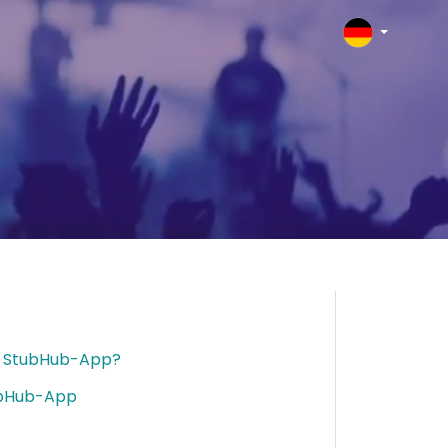
er StubHub-App?
tubHub-App