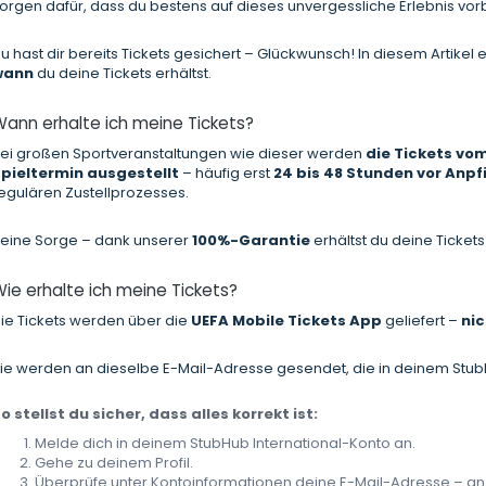
orgen dafür, dass du bestens auf dieses unvergessliche Erlebnis vorbe
u hast dir bereits Tickets gesichert – Glückwunsch! In diesem Artikel 
wann
du deine Tickets erhältst.
ann erhalte ich meine Tickets?
ei großen Sportveranstaltungen wie dieser werden
die Tickets vom
pieltermin ausgestellt
– häufig erst
24 bis 48 Stunden vor Anpfi
egulären Zustellprozesses.
eine Sorge – dank unserer
100%-Garantie
erhältst du deine Ticket
ie erhalte ich meine Tickets?
ie Tickets werden über die
UEFA Mobile Tickets App
geliefert –
ni
ie werden an dieselbe E-Mail-Adresse gesendet, die in deinem StubHub
o stellst du sicher, dass alles korrekt ist:
Melde dich in deinem StubHub International-Konto an.
Gehe zu deinem Profil.
Überprüfe unter Kontoinformationen deine E-Mail-Adresse – an 