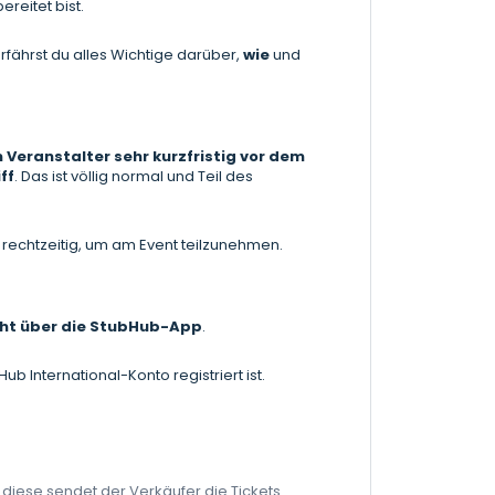
reitet bist.
erfährst du alles Wichtige darüber,
wie
und
 Veranstalter sehr kurzfristig vor dem
ff
. Das ist völlig normal und Teil des
s rechtzeitig, um am Event teilzunehmen.
cht über die StubHub-App
.
 International-Konto registriert ist.
diese sendet der Verkäufer die Tickets.