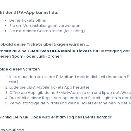
it der UEFA-App kannst du:
Deine Tickets öffnen
Sie am Veranstaltungsort verwenden
Sie mit deinen Gästen teilen (falls nötig)
obald deine Tickets übertragen wurden ...
rhältst du eine
E-Mail von UEFA Mobile Tickets
zur Bestätigung der
einen Spam- oder Junk-Ordner!
olge diesen Schritten:
Klicke auf den Link in der E-Mail und melde dich mit derselben E
fest).
Lade die UEFA Mobile Tickets App herunter.
Öffne die App, gib deine E-Mail-Adresse ein und tippe auf „Weite
Du erhältst einen Registrierungscode per E-Mail – gib ihn in der 
Vervollständige dein Profil und deine Tickets erscheinen in der 
ichtig: Dein QR-Code wird erst am Tag des Events sichtbar.
Am Spieltag