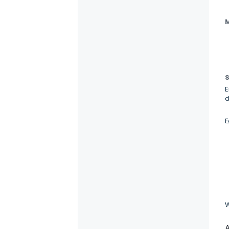
M
S
E
d
F
W