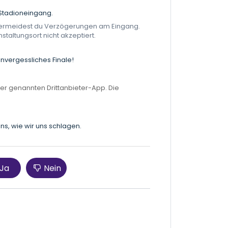
 Stadioneingang.
o vermeidest du Verzögerungen am Eingang.
altungsort nicht akzeptiert.
nvergessliches Finale!
der genannten Drittanbieter-App. Die
ns, wie wir uns schlagen.
Ja
Nein