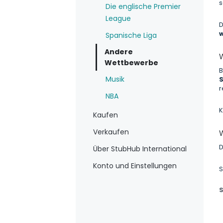
s
Die englische Premier
League
D
Spanische Liga
Andere
W
Wettbewerbe
B
Musik
S
r
NBA
K
Kaufen
Verkaufen
W
D
Über StubHub International
Konto und Einstellungen
S
S