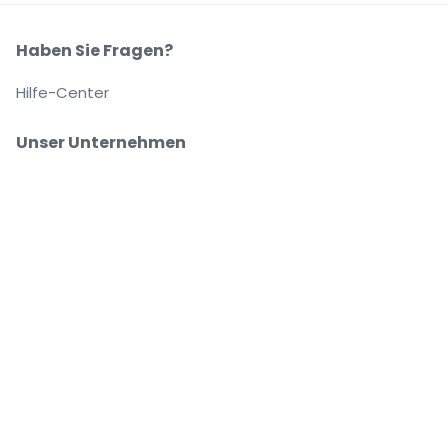
Haben Sie Fragen?
Hilfe-Center
Unser Unternehmen
Über Uns
Arbeitsplätze
Sicher kaufen und verkaufen
Kundenservice bis Sie auf Ihrem Platz sitzen
Jede Bestellung ist abgesichert