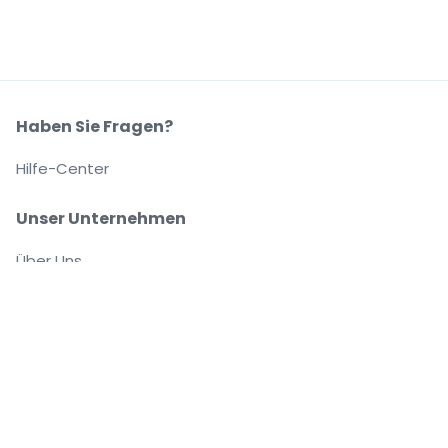
Haben Sie Fragen?
Hilfe-Center
Unser Unternehmen
Über Uns
Arbeitsplätze
Sicher kaufen und verkaufen
Kundenservice bis Sie auf Ihrem Platz sitzen