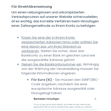
Für Direktüberweisung
Um einen reibungslosen und unkomplizierten
Verkaufsprozess auf unserer Website sicherzustellen,
ist es wichtig, das korrekte Verfahren beim Hinzufügen
einer Zahlungsmethode zu Ihrem Konto zu befolgen.
Fügen Sie eine der in Ihrem Konto
gespeicherten Adressen hinzu oder wählen Sie
eine davon aus, um Ihren Standort zu
verifizieren
. Stellen Sie sicher, dass das
Bankkonto zu einer Bank im gleichen Land wie
die ausgewählte Adresse gehört.
Geben Sie die Bankkontonummer ein
. Abhängig
von der Währung der Veranstaltung müssen Sie
folgende Informationen angeben:
Für Euro (€)
- Sie müssen den SWIFT/BIC-
Code angeben, nachdem Sie eine
europäische Adresse ausgewählt oder
hinzugefügt haben.