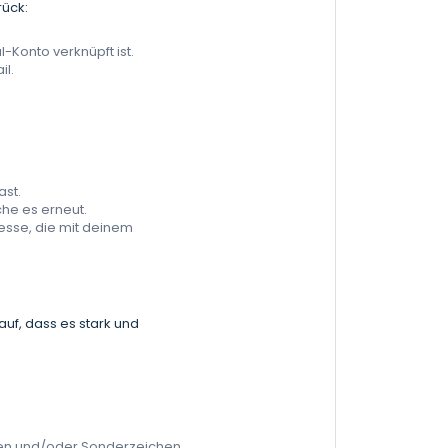
rück:
-Konto verknüpft ist.
il.
ast.
he es erneut.
resse, die mit deinem
auf, dass es stark und
ben und/oder Sonderzeichen