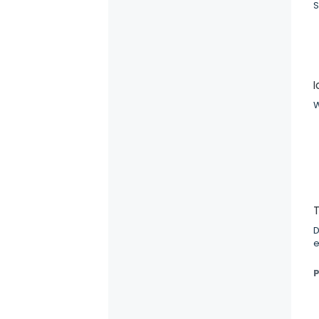
S
I
W
T
D
e