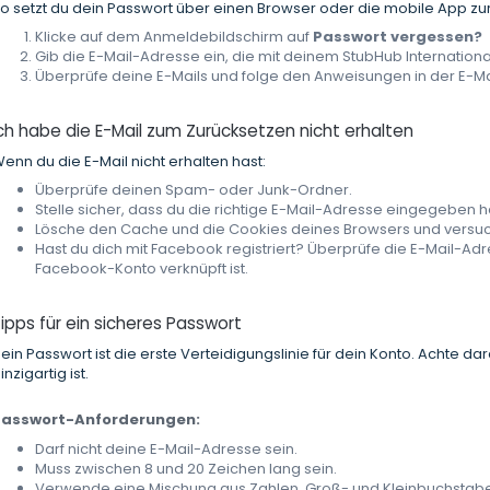
o setzt du dein Passwort über einen Browser oder die mobile App zu
Klicke auf dem Anmeldebildschirm auf
Passwort vergessen?
Gib die E-Mail-Adresse ein, die mit deinem StubHub International
Überprüfe deine E-Mails und folge den Anweisungen in der E-Ma
ch habe die E-Mail zum Zurücksetzen nicht erhalten
enn du die E-Mail nicht erhalten hast:
Überprüfe deinen Spam- oder Junk-Ordner.
Stelle sicher, dass du die richtige E-Mail-Adresse eingegeben h
Lösche den Cache und die Cookies deines Browsers und versuc
Hast du dich mit Facebook registriert? Überprüfe die E-Mail-Ad
Facebook-Konto verknüpft ist.
ipps für ein sicheres Passwort
ein Passwort ist die erste Verteidigungslinie für dein Konto. Achte dar
inzigartig ist.
Passwort-Anforderungen:
Darf nicht deine E-Mail-Adresse sein.
Muss zwischen 8 und 20 Zeichen lang sein.
Verwende eine Mischung aus Zahlen, Groß- und Kleinbuchsta