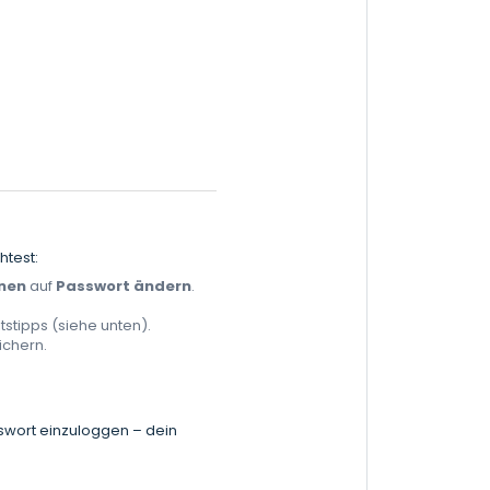
htest:
nen
auf
Passwort ändern
.
stipps (siehe unten).
ichern.
sswort einzuloggen – dein