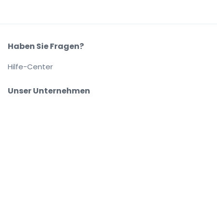
Haben Sie Fragen?
Hilfe-Center
Unser Unternehmen
Über Uns
Arbeitsplätze
Sicher kaufen und verkaufen
Kundenservice bis Sie auf Ihrem Platz sitzen