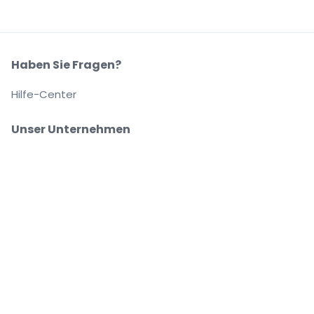
Haben Sie Fragen?
Hilfe-Center
Unser Unternehmen
Über Uns
Arbeitsplätze
Sicher kaufen und verkaufen
Kundenservice bis Sie auf Ihrem Platz sitzen
Jede Bestellung ist abgesichert