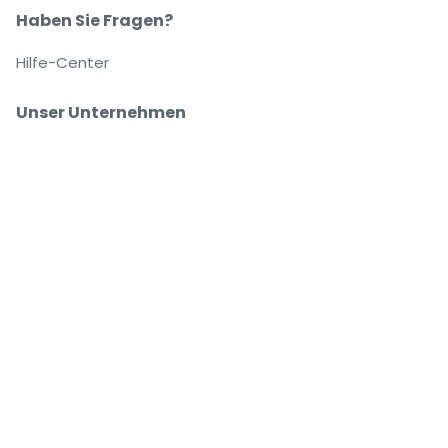
Haben Sie Fragen?
Hilfe-Center
Unser Unternehmen
Über Uns
Arbeitsplätze
Sicher kaufen und verkaufen
Kundenservice bis Sie auf Ihrem Platz sitzen
Jede Bestellung ist abgesichert