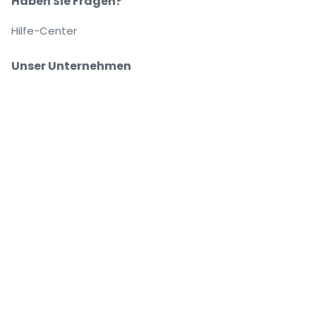
Haben Sie Fragen?
Hilfe-Center
Unser Unternehmen
Über Uns
Arbeitsplätze
Sicher kaufen und verkaufen
Kundenservice bis Sie auf Ihrem Platz sitzen
Jede Bestellung ist abgesichert