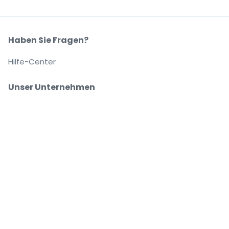
Haben Sie Fragen?
Hilfe-Center
Unser Unternehmen
Über Uns
Arbeitsplätze
Sicher kaufen und verkaufen
Kundenservice bis Sie auf Ihrem Platz sitzen
Jede Bestellung ist abgesichert