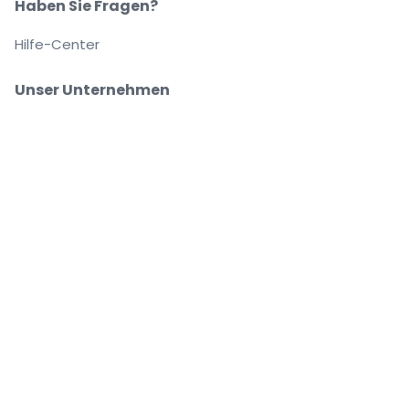
Haben Sie Fragen?
Hilfe-Center
Unser Unternehmen
Über Uns
Arbeitsplätze
Sicher kaufen und verkaufen
Kundenservice bis Sie auf Ihrem Platz sitzen
Jede Bestellung ist abgesichert