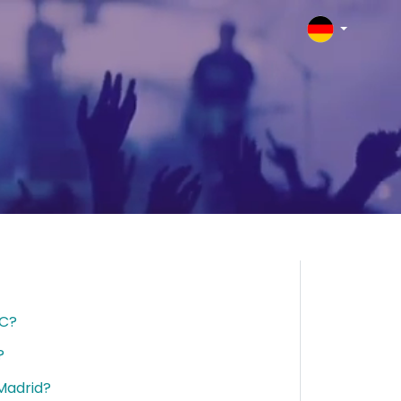
FC?
?
 Madrid?