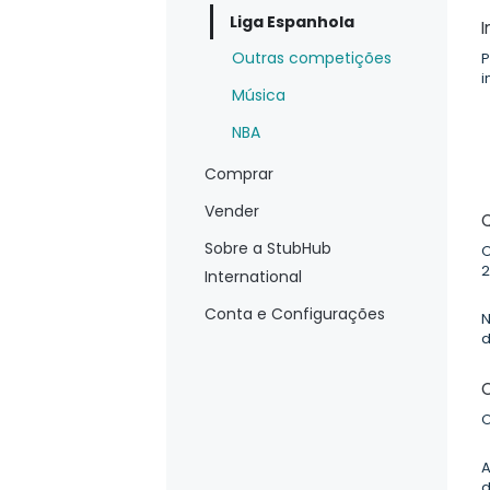
Liga Espanhola
Outras competições
P
i
Música
NBA
Comprar
Vender
Sobre a StubHub
O
2
International
Conta e Configurações
N
d
O
A
d