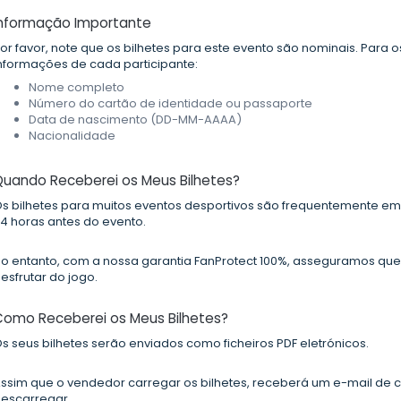
Informação Importante
or favor, note que os bilhetes para este evento são nominais. Para 
nformações de cada participante:
Nome completo
Número do cartão de identidade ou passaporte
Data de nascimento (DD-MM-AAAA)
Nacionalidade
Quando Receberei os Meus Bilhetes?
s bilhetes para muitos eventos desportivos são frequentemente emi
4 horas antes do evento.
o entanto, com a nossa garantia FanProtect 100%, asseguramos que 
esfrutar do jogo.
Como Receberei os Meus Bilhetes?
s seus bilhetes serão enviados como ficheiros PDF eletrónicos.
ssim que o vendedor carregar os bilhetes, receberá um e-mail de 
escarregar.