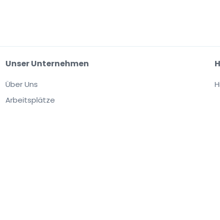
Unser Unternehmen
H
Über Uns
H
Arbeitsplätze
site akzeptieren Sie unsere
Allgemeinen Geschäftsbedingungen,
fen die Tickets von einem Drittanbieter. StubHub ist nicht der Verkäufer. Die Prei
lpreis liegen.
Benachrichtigungen über Änderungen der Benutzervereinbarung