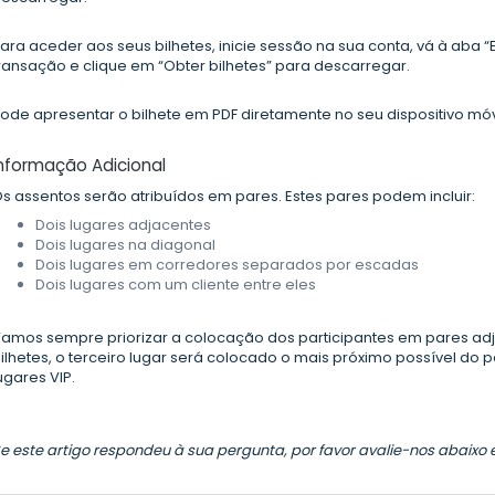
ara aceder aos seus bilhetes, inicie sessão na sua conta, vá à aba 
ransação e clique em “Obter bilhetes” para descarregar.
ode apresentar o bilhete em PDF diretamente no seu dispositivo móve
Informação Adicional
s assentos serão atribuídos em pares. Estes pares podem incluir:
Dois lugares adjacentes
Dois lugares na diagonal
Dois lugares em corredores separados por escadas
Dois lugares com um cliente entre eles
amos sempre priorizar a colocação dos participantes em pares a
ilhetes, o terceiro lugar será colocado o mais próximo possível do 
ugares VIP.
e este artigo respondeu à sua pergunta, por favor avalie-nos abaixo 