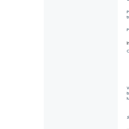
P
t
P
O
V
b
l
S