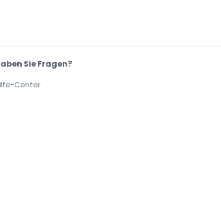
aben Sie Fragen?
ilfe-Center
.
.
.
.
se