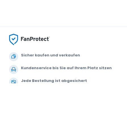
Sicher kaufen und verkaufen
Kundenservice bis Sie auf Ihrem Platz sitzen
Jede Bestellung ist abgesichert
© 2000-2021 StubHub. Alle Rechte vorbehalten. Mit der Benutzung der Web
Datenschutzerklärung und Erklärung zur Verwendung von Cookies.
Sie kau
werden von den Ticketverkäufern festgelegt und können über dem Origina