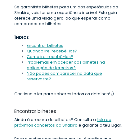
Se garantiste bilhetes para um dos espetáculos da
Shakira, vais ter uma experiência incrível. Este guia
oferece uma visão geral do que esperar como
comprador de bilhetes.
ÍNDICE
Encontrar bilhetes
Quando irei recebê-los?
Como irei recebê-los?
Problemas em aceder aos bilhetes na
aplicação de terceiros?
Não podes comparecer na data que
reservaste?
Continua a ler para saberes todos os detalhes! ;)
Encontrar bilhetes
Ainda à procura de bilhetes? Consulta a
lista de
próximos concertos da Shakira
e garante o teu lugar.
Para eventos nominativos, ser-te-á pedido que