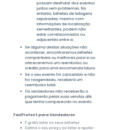
possam desfrutar dos eventos
juntos sem problemas. No
entanto, bilhetes de listagens
separadas, mesmo com
informações de localização
semelhantes, podem não
estar correlacionados ou
adjacentes entre si.
Se alguma destas situações não
acontecer, encontraremos bilhetes
comparáveis ou melhores para si ou
ofereceremos um reembolso ou
crédito para uma encomenda futura.
Se o seu evento for cancelado e não
for reagendado, receberá um
reembolso total.
Os vendedores não receberão o
pagamento pelas suas vendas até
que tenha comparecido no evento.
FanProtect para Vendedores
É grátis listar os seus bilhetes.
Defina o seu preço ao listar e ajuste-