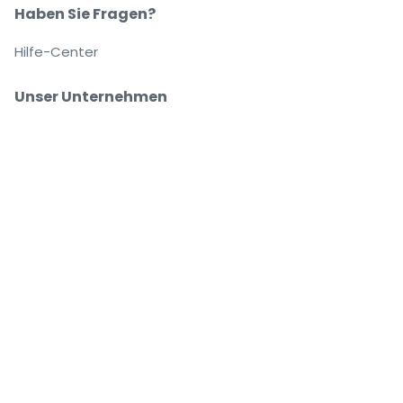
Haben Sie Fragen?
Hilfe-Center
Unser Unternehmen
Über Uns
Arbeitsplätze
Sicher kaufen und verkaufen
Kundenservice bis Sie auf Ihrem Platz sitzen
Jede Bestellung ist abgesichert