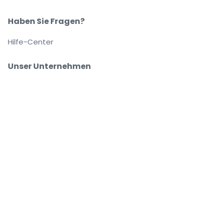
Haben Sie Fragen?
Hilfe-Center
Unser Unternehmen
Über Uns
Arbeitsplätze
Sicher kaufen und verkaufen
Kundenservice bis Sie auf Ihrem Platz sitzen
Jede Bestellung ist abgesichert