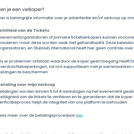
en je een verkoper?
ier is belangrijke informatie over je advertentie en/of verkoop op ons
chtheid van de Tickets
venementorganisatoren of primaire ticketverkopers kunnen voorwa
nnuleren, maar deze worden vaak niet gehandhaafd. Deze beleids
rganisatoren, en StubHub International heeft hier geen controle over
ls er problemen ontstaan waardoor de koper geen toegang heeft to
verdrachtsbeperkingen, zal ons supportteam met je samenwerken om
elangen te beschermen.
etaling voor mijn verkoop
etalingen worden binnen 5 tot 8 werkdagen na het evenement gedaan
eldigheid van de tickets te verifiëren en te garanderen dat de kope
erificatieproces helpt de integriteit van ons platform te behouden.
ees meer over de betalingsprocedure
hier
.