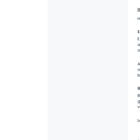
B
H
E
E
a
o
A
o
b
B
B
g
v
L