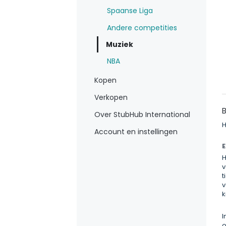
Spaanse Liga
Andere competities
Muziek
NBA
Kopen
Verkopen
B
Over StubHub International
H
Account en instellingen
E
H
v
t
v
k
I