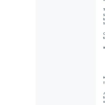
T
S
b
S
O
t
W
H
T
J
t
o