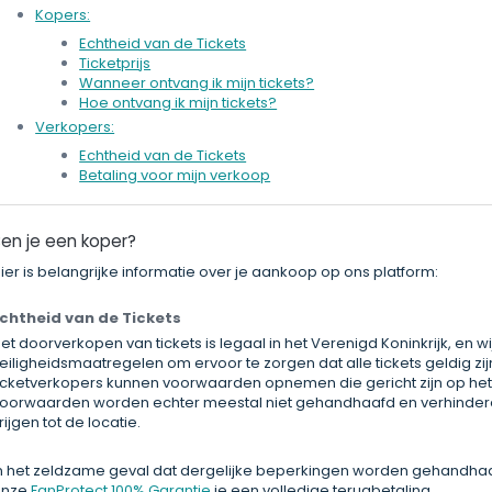
Kopers:
Echtheid van de Tickets
Ticketprijs
Wanneer ontvang ik mijn tickets?
Hoe ontvang ik mijn tickets?
Verkopers:
Echtheid van de Tickets
Betaling voor mijn verkoop
en je een koper?
ier is belangrijke informatie over je aankoop op ons platform:
chtheid van de Tickets
et doorverkopen van tickets is legaal in het Verenigd Koninkrijk, en w
eiligheidsmaatregelen om ervoor te zorgen dat alle tickets geldig z
icketverkopers kunnen voorwaarden opnemen die gericht zijn op het
oorwaarden worden echter meestal niet gehandhaafd en verhinder
rijgen tot de locatie.
n het zeldzame geval dat dergelijke beperkingen worden gehandhaa
onze
FanProtect 100% Garantie
je een volledige terugbetaling.