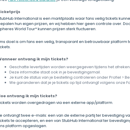
icketprijs
tubHub International is een marktplaats waar fans veilig tickets ku
epalen hun eigen prijzen, en wij hebben hier geen controle over. Do
pheres World Tour* kunnen prijzen sterk fluctueren.
ns doel is om fans een veilig, transparant en betrouwbaar platform
ickets.
anneer ontvang ik mijn tickets?
Geschatte levertijden worden weergegeven tijdens het afreken
Deze informatie staat ook in je bevestigingsmail.
Je kunt de status van je bestelling controleren onder Profiel > Be
We garanderen dat je je tickets op tijd ontvangt volgens onze F
oe ontvang ik mijn tickets?
ickets worden overgedragen via een externe app/platform.
e ontvangt twee e-mails: een van de externe partij ter bevestiging v
ickets te accepteren, en een van StubHub International ter bevestigin
ns platform opgeslagen.