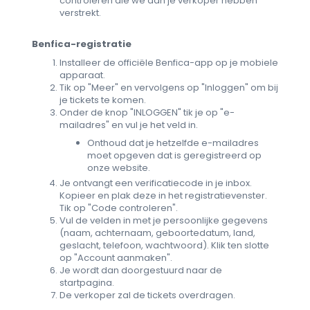
controleren die we aan je verkoper hebben
verstrekt.
Benfica-registratie
Installeer de officiële Benfica-app op je mobiele
apparaat.
Tik op "Meer" en vervolgens op "Inloggen" om bij
je tickets te komen.
Onder de knop "INLOGGEN" tik je op "e-
mailadres" en vul je het veld in.
Onthoud dat je hetzelfde e-mailadres
moet opgeven dat is geregistreerd op
onze website.
Je ontvangt een verificatiecode in je inbox.
Kopieer en plak deze in het registratievenster.
Tik op "Code controleren".
Vul de velden in met je persoonlijke gegevens
(naam, achternaam, geboortedatum, land,
geslacht, telefoon, wachtwoord). Klik ten slotte
op "Account aanmaken".
Je wordt dan doorgestuurd naar de
startpagina.
De verkoper zal de tickets overdragen.