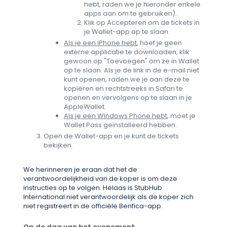
hebt, raden we je hieronder enkele
apps aan om te gebruiken).
Klik op Accepteren om de tickets in
je Wallet-app op te slaan.
Als je een iPhone hebt
, hoef je geen
externe applicatie te downloaden, klik
gewoon op "Toevoegen" om ze in Wallet
op te slaan. Als je de link in de e-mail niet
kunt openen, raden we je aan deze te
kopiëren en rechtstreeks in Safari te
openen en vervolgens op te slaan in je
AppleWallet.
Als je een Windows Phone hebt
, moet je
Wallet Pass geïnstalleerd hebben.
Open de Wallet-app en je kunt de tickets
bekijken.
We herinneren je eraan dat het de
verantwoordelijkheid van de koper is om deze
instructies op te volgen. Helaas is StubHub
International niet verantwoordelijk als de koper zich
niet registreert in de officiële Benfica-app.
Op de dag van het evenement...