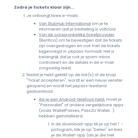
Zodra je tickets klaar zijn...
Je ontvangt twee e-mails:
Van StubHub International
om je te
informeren dat je bestelling is voltooid
Van de oorspronkelijke ticketprovider
(Benfica) om te bevestigen dat de tickets
zijn overgedragen en ook met de tickets
bijgevoegd in .pkpass-formaat. Het is
belangrijk dat je ook je spam-inbox
controleert en de details in de e-mail
zorgvuldig leest.
Nadat je hebt geklikt op de link(s) of de knop
"Ticket accepteren", wordt er een nieuw venster
geopend en wordt het pkpass-bestand
gedownload.
Als je een Android-telefoon hebt
, moet je
"Passwallet" of andere vergelijkbare apps
(zoals WalletPasses, Pass2U Wallet...)
hebben geïnstalleerd.
In de download-app tik je op het ⠇-
pictogram, klik je op "Delen" en kies
je de Wallet-app (als je die niet