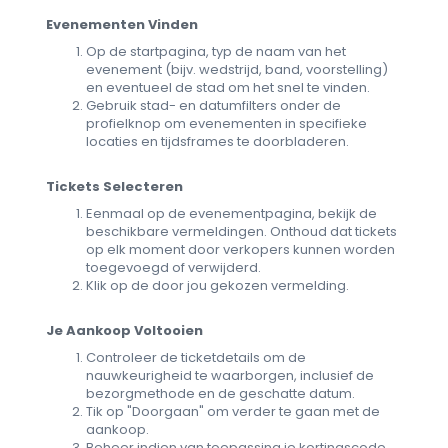
Evenementen Vinden
Op de startpagina, typ de naam van het
evenement (bijv. wedstrijd, band, voorstelling)
en eventueel de stad om het snel te vinden.
Gebruik stad- en datumfilters onder de
profielknop om evenementen in specifieke
locaties en tijdsframes te doorbladeren.
Tickets Selecteren
Eenmaal op de evenementpagina, bekijk de
beschikbare vermeldingen. Onthoud dat tickets
op elk moment door verkopers kunnen worden
toegevoegd of verwijderd.
Klik op de door jou gekozen vermelding.
Je Aankoop Voltooien
Controleer de ticketdetails om de
nauwkeurigheid te waarborgen, inclusief de
bezorgmethode en de geschatte datum.
Tik op "Doorgaan" om verder te gaan met de
aankoop.
Beheer indien van toepassing je kortingscode