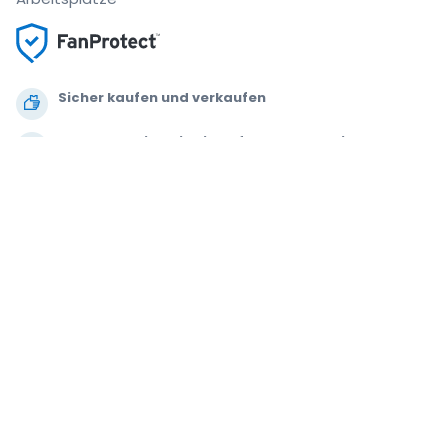
Sicher kaufen und verkaufen
Kundenservice bis Sie auf Ihrem Platz sitzen
Jede Bestellung ist abgesichert
.
.
.
.
© 2000-2021 StubHub. Alle Rechte vorbehalten. Mit der Benutzung der
Website akzeptieren Sie unsere
Allgemeinen Geschäftsbedingungen,
Datenschutzerklärung und Erklärung zur Verwendung von Cookies.
Sie
kaufen die Tickets von einem Drittanbieter. StubHub ist nicht der
Verkäufer. Die Preise werden von den Ticketverkäufern festgelegt und