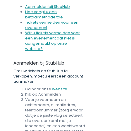
Aanmelden bij StubHub
Hoe voegt u een
betaalmethode toe
Tickets vermelden voor een
evenement
Wilt u tickets vermelden voor
een evenement dat niet is
aangemaakt op onze
website?
Aanmelden bij StubHub
Om uw tickets op StubHub te
verkopen, moet u eerst een account
aanmaken.
Ga naar onze
website
Klik op Aanmelden
Voer je voornaam en
achternaam, e-mailadres,
telefoonnummer (zorg ervoor
dat je de juiste vlag selecteert
die overeenkomt met je
landcode) en een wachtwoord