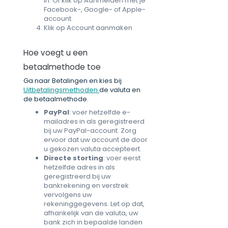
in. Of klik op Aanmelden met je
Facebook-, Google- of Apple-
account.
Klik op Account aanmaken
Hoe voegt u een
betaalmethode toe
Ga naar Betalingen en kies bij
Uitbetalingsmethoden
de valuta en
de betaalmethode.
PayPal
: voer hetzelfde e-
mailadres in als geregistreerd
bij uw PayPal-account. Zorg
ervoor dat uw account de door
u gekozen valuta accepteert.
Directe storting
: voer eerst
hetzelfde adres in als
geregistreerd bij uw
bankrekening en verstrek
vervolgens uw
rekeninggegevens. Let op dat,
afhankelijk van de valuta, uw
bank zich in bepaalde landen