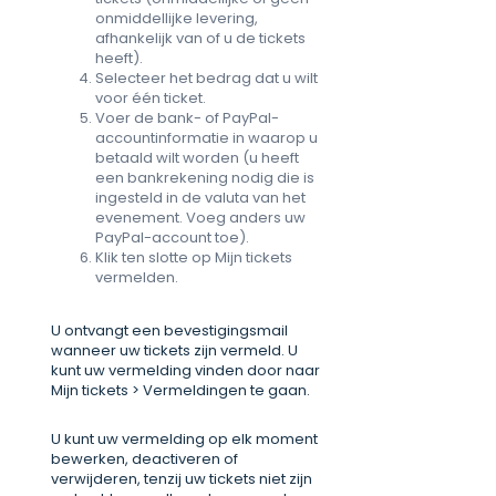
onmiddellijke levering,
afhankelijk van of u de tickets
heeft).
Selecteer het bedrag dat u wilt
voor één ticket.
Voer de bank- of PayPal-
accountinformatie in waarop u
betaald wilt worden (u heeft
een bankrekening nodig die is
ingesteld in de valuta van het
evenement. Voeg anders uw
PayPal-account toe).
Klik ten slotte op Mijn tickets
vermelden.
U ontvangt een bevestigingsmail
wanneer uw tickets zijn vermeld. U
kunt uw vermelding vinden door naar
Mijn tickets > Vermeldingen te gaan.
U kunt uw vermelding op elk moment
bewerken, deactiveren of
verwijderen, tenzij uw tickets niet zijn