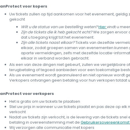
anProtect voor kopers
Uw tickets zullen op tijd aankomen voor het evenement, geldig 
gekocht
Wilt u de status van uw bestelling weten?
Hier
vindt u meer
Zijn de tickets die ik heb gekocht echt?
We zorgen ervoor d
dat u toegang krijgt tot het evenement.
Zijn alle tickets naast elkaar?
Tickets van dezelfde vermel
elkaar, zodat groepen samen van evenementen kunnen g
aparte vermeldingen, zelfs met dezelfde locatie-informati
elkaar in verband worden gebracht.
Als een van deze dingen niet gebeurt, zullen we vergelijkbare of
terugbetaling of tegoed aanbieden voor een toekomstige beste
Als uw evenement wordt geannuleerd en niet opnieuw wordt gepl
Verkopers ontvangen geen betaling voor hun verkopen totdat 
anProtect voor verkopers
Het is gratis om uw tickets te plaatsen
Stel uw prijs in wanneer u uw tickets plaatst en pas deze op e
verkocht
Nadat uw tickets zijn verkocht, is de levering van de tickets sne
betaling in overeenstemming met de
Gebruikersovereenkomst v
Wij verzorgen alle communicatie met kopers