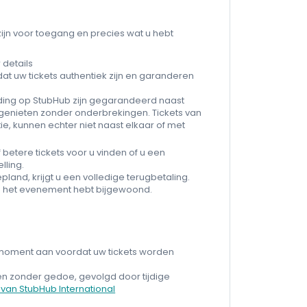
zijn voor toegang en precies wat u hebt
 details
at uw tickets authentiek zijn en garanderen
ding op StubHub zijn gegarandeerd naast
enieten zonder onderbrekingen. Tickets van
e, kunnen echter niet naast elkaar of met
 betere tickets voor u vinden of u een
lling.
and, krijgt u een volledige terugbetaling.
u het evenement hebt bijgewoond.
lk moment aan voordat uw tickets worden
l en zonder gedoe, gevolgd door tijdige
an StubHub International