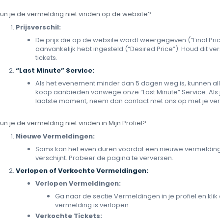
un je de vermelding niet vinden op de website?
Prijsverschil:
De prijs die op de website wordt weergegeven (“Final Price
aanvankelijk hebt ingesteld (“Desired Price”). Houd dit ver
tickets.
“Last Minute” Service:
Als het evenement minder dan 5 dagen weg is, kunnen all
koop aanbieden vanwege onze “Last Minute” Service. Als je w
laatste moment, neem dan contact met ons op met je ver
un je de vermelding niet vinden in Mijn Profiel?
Nieuwe Vermeldingen:
Soms kan het even duren voordat een nieuwe vermelding 
verschijnt. Probeer de pagina te verversen.
Verlopen of Verkochte Vermeldingen:
Verlopen Vermeldingen:
Ga naar de sectie Vermeldingen in je profiel en klik
vermelding is verlopen.
Verkochte Tickets: