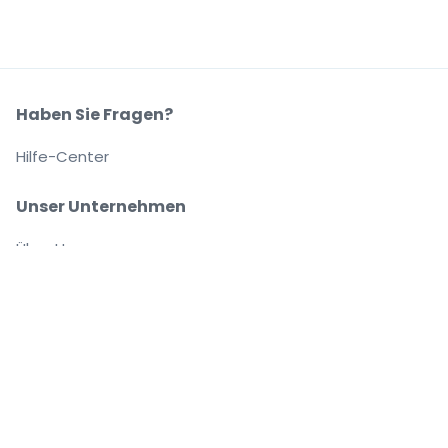
Haben Sie Fragen?
Hilfe-Center
Unser Unternehmen
Über Uns
Arbeitsplätze
Sicher kaufen und verkaufen
Kundenservice bis Sie auf Ihrem Platz sitzen