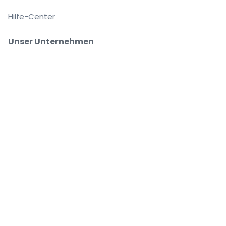
Hilfe-Center
Unser Unternehmen
Über Uns
Arbeitsplätze
Sicher kaufen und verkaufen
Kundenservice bis Sie auf Ihrem Platz sitzen
Jede Bestellung ist abgesichert