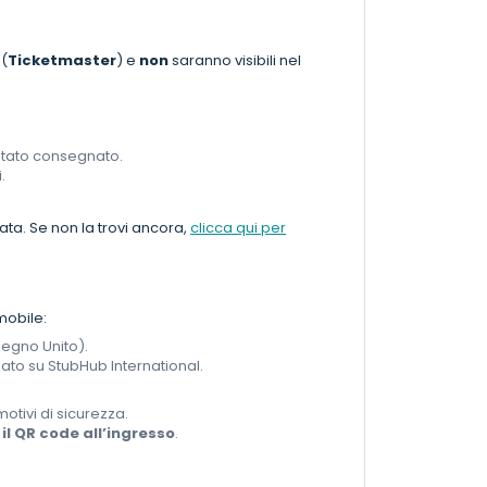
 (
Ticketmaster
) e
non
saranno visibili nel
stato consegnato.
.
ata. Se non la trovi ancora,
clicca qui per
mobile:
Regno Unito).
sato su StubHub International.
motivi di sicurezza.
il QR code all’ingresso
.