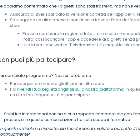
e abbiamo confermato che i biglietti sono stati trasferiti, ma non li ved
Assicurati di aver scaricato la versione corretta dell’app per il R
Se viaggi da un altro paese e non riesci a trovare l'app del fornit
store:
Prova a cambiare la regione dello store o usa un second
Potrai così scaricare l’app e accedere ai biglietti senza p
Usa la versione web di Ticketmaster UK e segui le istruzion
Non puoi più partecipare?
ai cambiato programma? Nessun problema:
Puoi acquistare nuovi biglietti per un’altra data.
Poi
rivendi i tuoi biglietti originali sulla nostra piattaforma
. In que
un altro fan l’opportunità di partecipare.
StubHub International non ha alcun rapporto commerciale con l’app
presenza in questa comunicazione ha solo scopo informativo.
e questo articolo ha risposto alla tua domanda, valutaci qui sotto. Il t
ontinuamente!