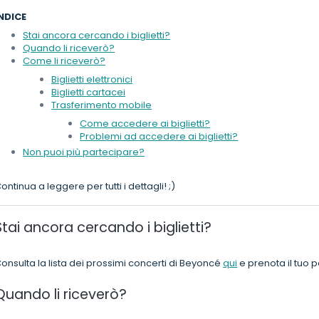
NDICE
Stai ancora cercando i biglietti?
Quando li riceverò?
Come li riceverò?
Biglietti elettronici
Biglietti cartacei
Trasferimento mobile
Come accedere ai biglietti?
Problemi ad accedere ai biglietti?
Non puoi più partecipare?
ontinua a leggere per tutti i dettagli! ;)
Stai ancora cercando i biglietti?
onsulta la lista dei prossimi concerti di Beyoncé
qui
e prenota il tuo 
Quando li riceverò?