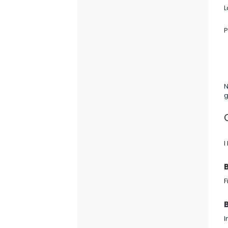
L
P
N
g
I
B
F
B
I