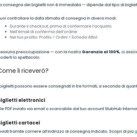
a consegna dei biglietti non è immediata — dipende dal tipo di biglie
uoi controllare la data stimata di consegna in diversi modi:
Durante il checkout, prima di confermare l’acquisto
Nell’email di conferma dell’ordine
Nel tuo profilo: Profilo > Ordini > Scheda Attivi
essuna preoccupazione — con la nostra
Garanzia al 100%
, ci assi
oderti lo spettacolo.
Come li riceverò?
 biglietti possono essere consegnati in tre formati, a seconda di quan
iglietti elettronici
ile PDF inviato via email o scaricabile dal tuo account StubHub Internat
iglietti cartacei
nviati tramite corriere all’indirizzo di consegna indicato. Scopri di più
q