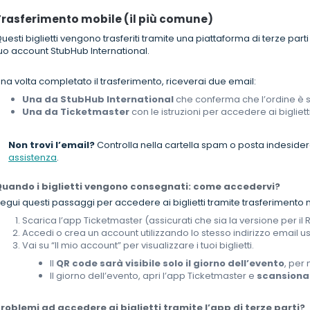
Trasferimento mobile (il più comune)
uesti biglietti vengono trasferiti tramite una piattaforma di terze parti
uo account StubHub International.
na volta completato il trasferimento, riceverai due email:
Una da StubHub International
che conferma che l’ordine è 
Una da Ticketmaster
con le istruzioni per accedere ai biglietti
Non trovi l’email?
Controlla nella cartella spam o posta indesider
assistenza
.
uando i biglietti vengono consegnati: come accedervi?
egui questi passaggi per accedere ai biglietti tramite trasferimento 
Scarica l’app Ticketmaster (assicurati che sia la versione per il 
Accedi o crea un account utilizzando lo stesso indirizzo email u
Vai su “Il mio account” per visualizzare i tuoi biglietti.
Il
QR code sarà visibile solo il giorno dell’evento
, per 
Il giorno dell’evento, apri l’app Ticketmaster e
scansiona 
roblemi ad accedere ai biglietti tramite l’app di terze parti?