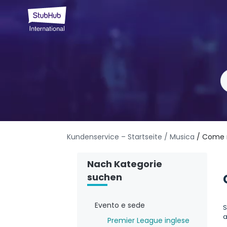
Kundenservice – Startseite
/ Musica
/ Come r
Nach Kategorie
suchen
Evento e sede
S
a
Premier League inglese