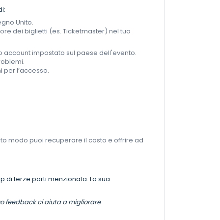
i:
egno Unito.
ore dei biglietti (es. Ticketmaster) nel tuo
o account impostato sul paese dell'evento.
roblemi.
i per l’accesso.
sto modo puoi recuperare il costo e offrire ad
 di terze parti menzionata. La sua
uo feedback ci aiuta a migliorare