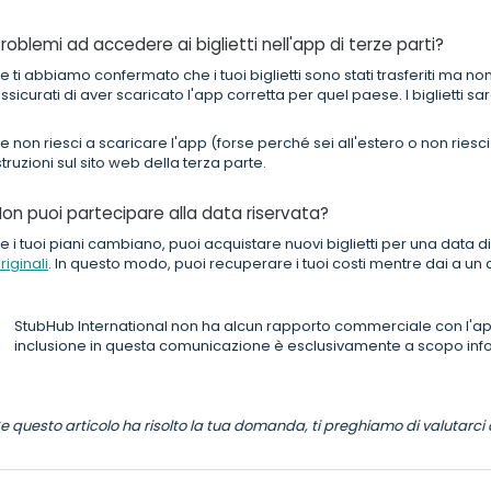
roblemi ad accedere ai biglietti nell'app di terze parti?
e ti abbiamo confermato che i tuoi biglietti sono stati trasferiti ma non
ssicurati di aver scaricato l'app corretta per quel paese. I biglietti sar
e non riesci a scaricare l'app (forse perché sei all'estero o non riesci
struzioni sul sito web della terza parte.
on puoi partecipare alla data riservata?
e i tuoi piani cambiano, puoi acquistare nuovi biglietti per una data 
riginali
. In questo modo, puoi recuperare i tuoi costi mentre dai a un a
StubHub International non ha alcun rapporto commerciale con l'app
inclusione in questa comunicazione è esclusivamente a scopo inf
e questo articolo ha risolto la tua domanda, ti preghiamo di valutarci q