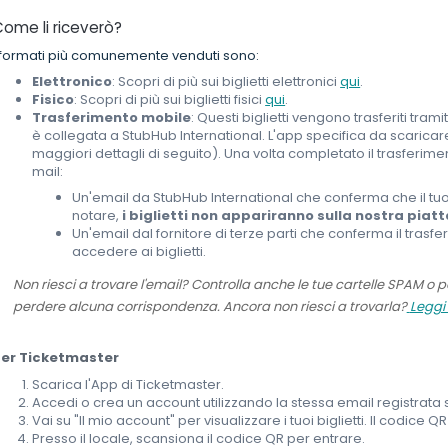
ome li riceverò?
 formati più comunemente venduti sono:
Elettronico
: Scopri di più sui biglietti elettronici
qui
.
Fisico
: Scopri di più sui biglietti fisici
qui
.
Trasferimento mobile
: Questi biglietti vengono trasferiti tra
è collegata a StubHub International. L'app specifica da scarica
maggiori dettagli di seguito). Una volta completato il trasferime
mail:
Un'email da StubHub International che conferma che il tu
notare,
i biglietti non appariranno sulla nostra pia
Un'email dal fornitore di terze parti che conferma il trasf
accedere ai biglietti.
Non riesci a trovare l'email? Controlla anche le tue cartelle SPAM o 
perdere alcuna corrispondenza. Ancora non riesci a trovarla?
Leggi
Per Ticketmaster
Scarica l'App di Ticketmaster.
Accedi o crea un account utilizzando la stessa email registrata 
Vai su "Il mio account" per visualizzare i tuoi biglietti. Il codice QR
Presso il locale, scansiona il codice QR per entrare.