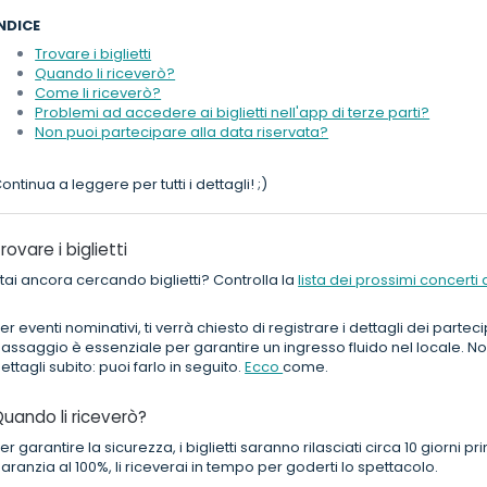
NDICE
Trovare i biglietti
Quando li riceverò?
Come li riceverò?
Problemi ad accedere ai biglietti nell'app di terze parti?
Non puoi partecipare alla data riservata?
ontinua a leggere per tutti i dettagli! ;)
rovare i biglietti
tai ancora cercando biglietti? Controlla la
lista dei prossimi concerti 
er eventi nominativi, ti verrà chiesto di registrare i dettagli dei parte
assaggio è essenziale per garantire un ingresso fluido nel locale. N
ettagli subito: puoi farlo in seguito.
Ecco
come.
uando li riceverò?
er garantire la sicurezza, i biglietti saranno rilasciati circa 10 giorni p
aranzia al 100%, li riceverai in tempo per goderti lo spettacolo.