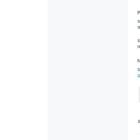
P
S
a
S
i
N
S
o
S