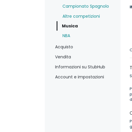
Campionato Spagnolo
I
Altre competizioni
Musica
NBA
Acquisto
C
Vendita
Informazioni su StubHub
T
S
Account e impostazioni
P
p
d
Q
P
g