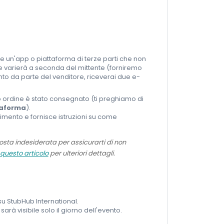
mite un'app o piattaforma di terze parti che non
re varierà a seconda del mittente (forniremo
nto da parte del venditore, riceverai due e-
o ordine è stato consegnato (ti preghiamo di
ttaforma
).
erimento e fornisce istruzioni su come
posta indesiderata per assicurarti di non
 questo articolo
per ulteriori dettagli.
su StubHub International.
 sarà visibile solo il giorno dell'evento.