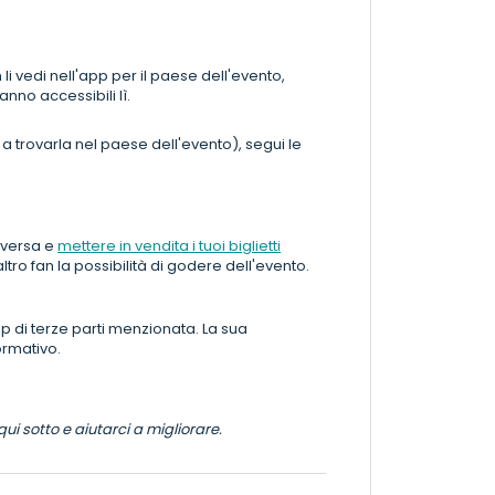
 li vedi nell'app per il paese dell'evento,
anno accessibili lì.
 a trovarla nel paese dell'evento), segui le
diversa e
mettere in vendita i tuoi biglietti
ltro fan la possibilità di godere dell'evento.
 di terze parti menzionata. La sua
ormativo.
ui sotto e aiutarci a migliorare.