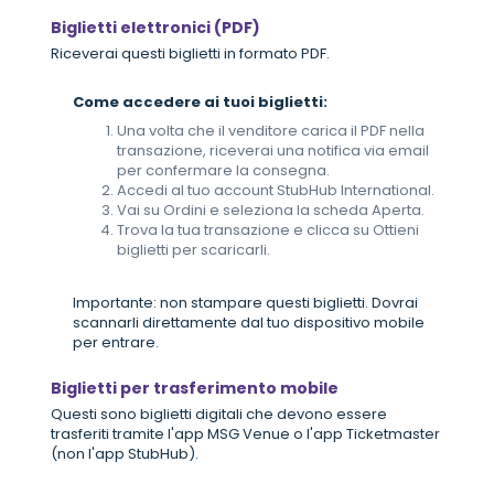
Biglietti elettronici (PDF)
Riceverai questi biglietti in formato PDF.
Come accedere ai tuoi biglietti:
Una volta che il venditore carica il PDF nella
transazione, riceverai una notifica via email
per confermare la consegna.
Accedi al tuo account StubHub International.
Vai su Ordini e seleziona la scheda Aperta.
Trova la tua transazione e clicca su Ottieni
biglietti per scaricarli.
Importante: non stampare questi biglietti. Dovrai
scannarli direttamente dal tuo dispositivo mobile
per entrare.
Biglietti per trasferimento mobile
Questi sono biglietti digitali che devono essere
trasferiti tramite l'app MSG Venue o l'app Ticketmaster
(non l'app StubHub).