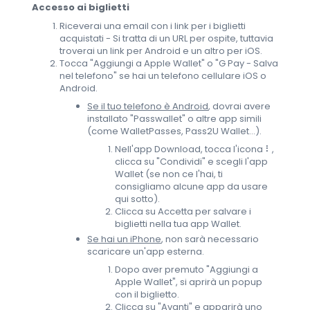
Accesso ai biglietti
Riceverai una email con i link per i biglietti
acquistati - Si tratta di un URL per ospite, tuttavia
troverai un link per Android e un altro per iOS.
Tocca "Aggiungi a Apple Wallet" o "G Pay - Salva
nel telefono" se hai un telefono cellulare iOS o
Android.
Se il tuo telefono è Android
, dovrai avere
installato "Passwallet" o altre app simili
(come WalletPasses, Pass2U Wallet...).
Nell'app Download, tocca l'icona ⠇,
clicca su "Condividi" e scegli l'app
Wallet (se non ce l'hai, ti
consigliamo alcune app da usare
qui sotto).
Clicca su Accetta per salvare i
biglietti nella tua app Wallet.
Se hai un iPhone
, non sarà necessario
scaricare un'app esterna.
Dopo aver premuto "Aggiungi a
Apple Wallet", si aprirà un popup
con il biglietto.
Clicca su "Avanti" e apparirà uno