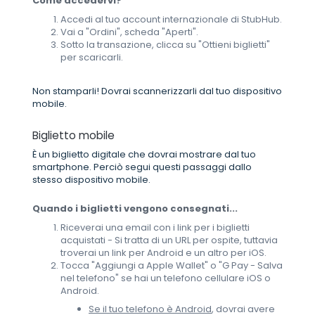
Come accedervi?
Accedi al tuo account internazionale di StubHub.
Vai a "Ordini", scheda "Aperti".
Sotto la transazione, clicca su "Ottieni biglietti"
per scaricarli.
Non stamparli! Dovrai scannerizzarli dal tuo dispositivo
mobile.
Biglietto mobile
È un biglietto digitale che dovrai mostrare dal tuo
smartphone. Perciò segui questi passaggi dallo
stesso dispositivo mobile.
Quando i biglietti vengono consegnati...
Riceverai una email con i link per i biglietti
acquistati - Si tratta di un URL per ospite, tuttavia
troverai un link per Android e un altro per iOS.
Tocca "Aggiungi a Apple Wallet" o "G Pay - Salva
nel telefono" se hai un telefono cellulare iOS o
Android.
Se il tuo telefono è Android
, dovrai avere