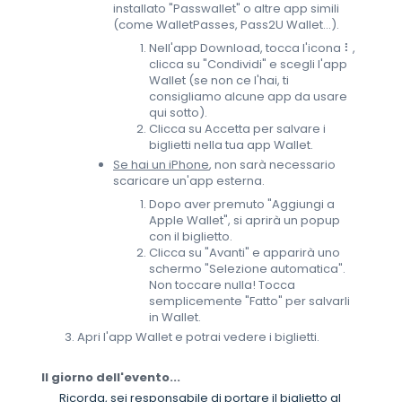
installato "Passwallet" o altre app simili
(come WalletPasses, Pass2U Wallet...).
Nell'app Download, tocca l'icona ⠇,
clicca su "Condividi" e scegli l'app
Wallet (se non ce l'hai, ti
consigliamo alcune app da usare
qui sotto).
Clicca su Accetta per salvare i
biglietti nella tua app Wallet.
Se hai un iPhone
, non sarà necessario
scaricare un'app esterna.
Dopo aver premuto "Aggiungi a
Apple Wallet", si aprirà un popup
con il biglietto.
Clicca su "Avanti" e apparirà uno
schermo "Selezione automatica".
Non toccare nulla! Tocca
semplicemente "Fatto" per salvarli
in Wallet.
Apri l'app Wallet e potrai vedere i biglietti.
Il giorno dell'evento...
Ricorda, sei responsabile di portare il biglietto al