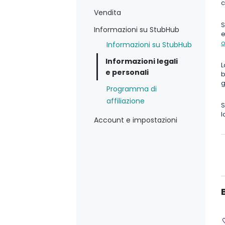
c
Vendita
S
Informazioni su StubHub
e
o
Informazioni su StubHub
Informazioni legali
L
e personali
b
g
Programma di
affiliazione
S
l
Account e impostazioni