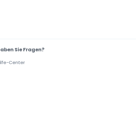
aben Sie Fragen?
ilfe-Center
.
.
.
.
se