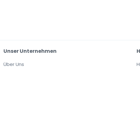
Unser Unternehmen
H
Über Uns
H
Arbeitsplätze
site akzeptieren Sie unsere
Allgemeinen Geschäftsbedingungen,
fen die Tickets von einem Drittanbieter. StubHub ist nicht der Verkäufer. Die Prei