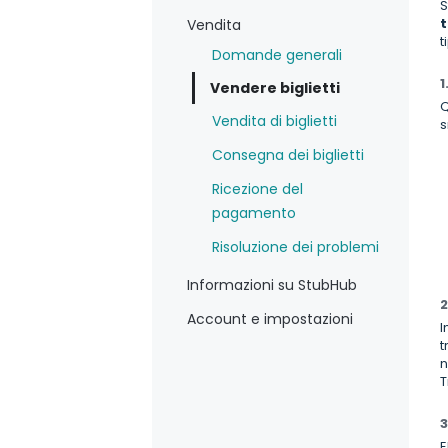
S
t
Vendita
t
Domande generali
1
Vendere biglietti
Q
Vendita di biglietti
s
Consegna dei biglietti
Ricezione del
pagamento
Risoluzione dei problemi
Informazioni su StubHub
2
Account e impostazioni
I
t
n
T
3
E