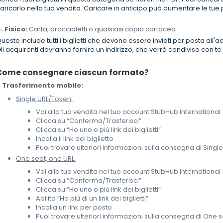
aricarlo nella tua vendita. Caricare in anticipo può aumentare le tue p
. Fisico:
Carta, braccialetti o qualsiasi copia cartacea
uesto include tutti i biglietti che devono essere inviati per posta 
li acquirenti dovranno fornire un indirizzo, che verrà condiviso con te p
Come consegnare ciascun formato?
. Trasferimento mobile:
Single URL/Token:
Vai alla tua vendita nel tuo account StubHub International
Clicca su “Conferma/Trasferisci”
Clicca su “Ho uno o più link dei biglietti”
Incolla il link del biglietto
Puoi trovare ulteriori informazioni sulla consegna di Sing
One seat, one URL:
Vai alla tua vendita nel tuo account StubHub International
Clicca su “Conferma/Trasferisci”
Clicca su “Ho uno o più link dei biglietti”
Abilita “Ho più di un link dei biglietti”
Incolla un link per posto
Puoi trovare ulteriori informazioni sulla consegna di One 