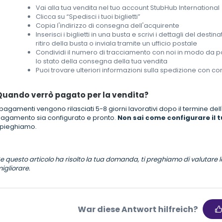
Vai alla tua vendita nel tuo account StubHub International
Clicca su “Spedisci i tuoi biglietti”
Copia l'indirizzo di consegna dell'acquirente
Inserisci i biglietti in una busta e scrivi i dettagli del destin
ritiro della busta o inviala tramite un ufficio postale
Condividi il numero di tracciamento con noi in modo da p
lo stato della consegna della tua vendita
Puoi trovare ulteriori informazioni sulla spedizione con corr
Quando verrò pagato per la vendita?
 pagamenti vengono rilasciati 5-8 giorni lavorativi dopo il termine dell
agamento sia configurato e pronto.
Non sai come configurare il
pieghiamo.
e questo articolo ha risolto la tua domanda, ti preghiamo di valutare l
igliorare.
War diese Antwort hilfreich?