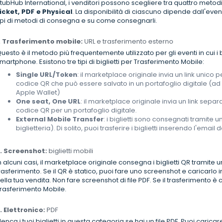
tubHub International, i venditori possono scegliere tra quattro meto
icket, PDF e Physical
. La disponibilità di ciascuno dipende dall'eve
ipi di metodi di consegna e su come consegnarli.
. Trasferimento mobile:
URL e trasferimento esterno
uesto è il metodo più frequentemente utilizzato per gli eventi in cui i 
martphone. Esistono tre tipi di biglietti per Trasferimento Mobile:
Single URL/Token
: il marketplace originale invia un link unico p
codice QR che può essere salvato in un portafoglio digitale (ad 
Apple Wallet)
One seat, One URL
: il marketplace originale invia un link sep
codice QR per un portafoglio digitale.
External Mobile Transfer
: i biglietti sono consegnati tramite un
biglietteria). Di solito, puoi trasferire i biglietti inserendo l'email 
. Screenshot:
biglietti mobili
n alcuni casi, il marketplace originale consegna i biglietti QR tramite 
rasferimento. Se il QR è statico, puoi fare uno screenshot e caricarlo i
ella tua vendita. Non fare screenshot di file PDF. Se il trasferimento è 
rasferimento Mobile.
. Elettronico:
PDF
lenca i tuoi biglietti in questa categoria se hai un file PDF. Puoi caricare 