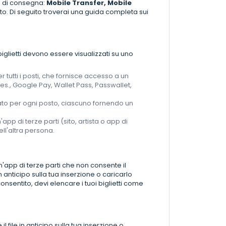
di di consegna:
Mobile Transfer, Mobile
nto. Di seguito troverai una guida completa sui
biglietti devono essere visualizzati su uno
er tutti i posti, che fornisce accesso a un
es., Google Pay, Wallet Pass, Passwallet,
arato per ogni posto, ciascuno fornendo un
'app di terze parti (sito, artista o app di
dell'altra persona.
un'app di terze parti che non consente il
n anticipo sulla tua inserzione o caricarlo
consentito, devi elencare i tuoi biglietti come
il file in anticipo sulla tua inserzione o