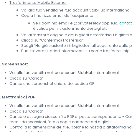
Trasferimento Mobile Esterno:
Vai alla tua vendita nel tuo account StubHub International
Copia l'indirizzo email dell'acquirente
Se il dominio email è @privaterelay.apple.id,
contat
è valido per il trasferimento dei biglietti
Vai al fornitore originale dei biglietti e trasferisci i bigliett
Clicca su “Conferma/Trasferisci”
Scegli “Ho già trasferito il/i biglietto/i all'acquirente dal
Puoi trovare ulteriori informazioni su come trasferire i bigli
. Screenshot:
Vai alla tua vendita nel tuo account StubHub International
Clicca su “Carica”
Carica uno screenshot chiaro del codice QR
. Elettronico/PDF:
Vai alla tua vendita nel tuo account StubHub International
Clicca su “Carica”
Carica e assegna ciascun file PDF al posto corrispondente - Cari
creati da scansioni, foto o copie cartacee dei biglietti
Controlla la dimensione del file, poiché la nostra piattaforma no