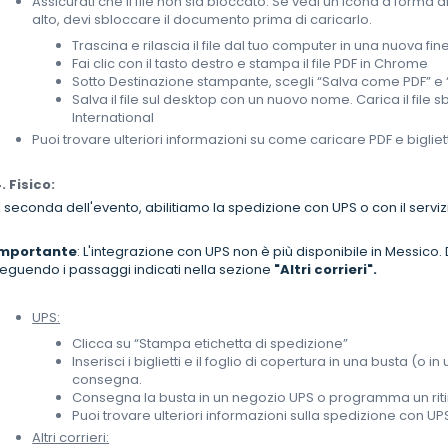
Assicurati che il file non sia bloccato. Se vedi un'icona a forma d
alto, devi sbloccare il documento prima di caricarlo.
Trascina e rilascia il file dal tuo computer in una nuova f
Fai clic con il tasto destro e stampa il file PDF in Chrome
Sotto Destinazione stampante, scegli “Salva come PDF” e 
Salva il file sul desktop con un nuovo nome. Carica il file
International
Puoi trovare ulteriori informazioni su come caricare PDF e bigliett
. Fisico:
 seconda dell'evento, abilitiamo la spedizione con UPS o con il servizi
Importante
: L'integrazione con UPS non è più disponibile in Messic
eguendo i passaggi indicati nella sezione
"Altri corrieri".
UPS:
Clicca su “Stampa etichetta di spedizione”
Inserisci i biglietti e il foglio di copertura in una busta (o i
consegna.
Consegna la busta in un negozio UPS o programma un ritir
Puoi trovare ulteriori informazioni sulla spedizione con U
Altri corrieri: