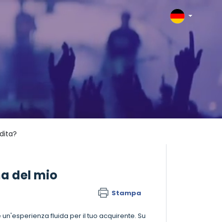
dita?
a del mio
Stampa
n'esperienza fluida per il tuo acquirente. Su