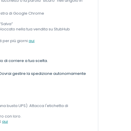
i lucchetto o la parola “sicuro” nell'angolo in
inestra di Google Chrome
“Salva”
 sbloccato nella tua vendita su StubHub
i per più giorni
qui
o di corriere a tua scelta.
o. Dovrai gestire la spedizione autonomamente
n una busta UPS). Attacca l'etichetta di
o con loro.
PS
qui