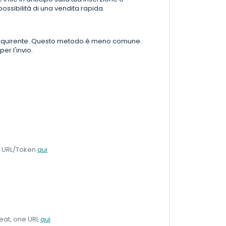
ossibilità di una vendita rapida.
all'acquirente. Questo metodo è meno comune.
er l'invio.
le URL/Token
qui
seat, one URL
qui