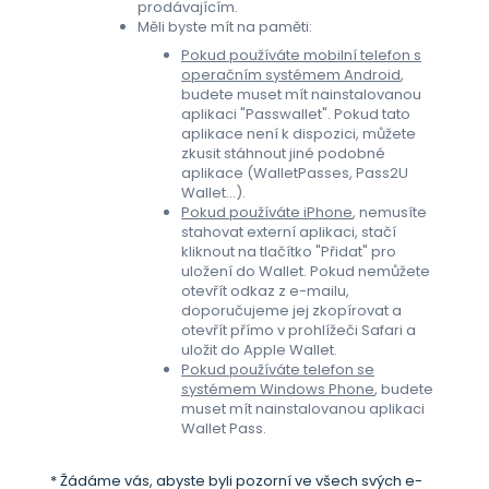
prodávajícím.
Měli byste mít na paměti:
Pokud používáte mobilní telefon s
operačním systémem Android
,
budete muset mít nainstalovanou
aplikaci "Passwallet". Pokud tato
aplikace není k dispozici, můžete
zkusit stáhnout jiné podobné
aplikace (WalletPasses, Pass2U
Wallet...).
Pokud používáte iPhone
, nemusíte
stahovat externí aplikaci, stačí
kliknout na tlačítko "Přidat" pro
uložení do Wallet. Pokud nemůžete
otevřít odkaz z e-mailu,
doporučujeme jej zkopírovat a
otevřít přímo v prohlížeči Safari a
uložit do Apple Wallet.
Pokud používáte telefon se
systémem Windows Phone
, budete
muset mít nainstalovanou aplikaci
Wallet Pass.
* Žádáme vás, abyste byli pozorní ve všech svých e-