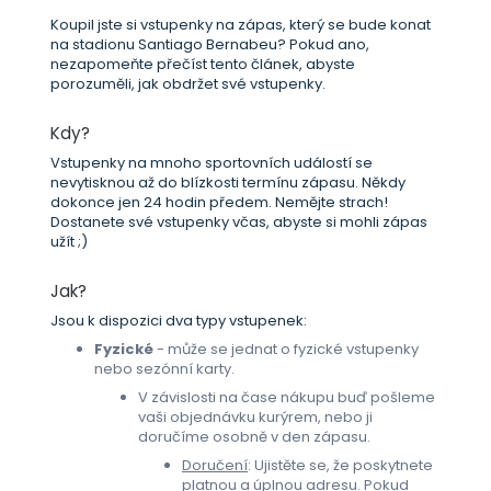
Koupil jste si vstupenky na zápas, který se bude konat
na stadionu Santiago Bernabeu? Pokud ano,
nezapomeňte přečíst tento článek, abyste
porozuměli, jak obdržet své vstupenky.
Kdy?
Vstupenky na mnoho sportovních událostí se
nevytisknou až do blízkosti termínu zápasu. Někdy
dokonce jen 24 hodin předem. Nemějte strach!
Dostanete své vstupenky včas, abyste si mohli zápas
užít ;)
Jak?
Jsou k dispozici dva typy vstupenek:
Fyzické
- může se jednat o fyzické vstupenky
nebo sezónní karty.
V závislosti na čase nákupu buď pošleme
vaši objednávku kurýrem, nebo ji
doručíme osobně v den zápasu.
Doručení
: Ujistěte se, že poskytnete
platnou a úplnou adresu. Pokud