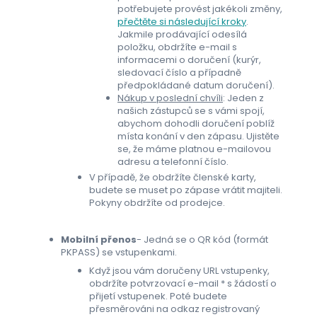
potřebujete provést jakékoli změny,
přečtěte si následující kroky
.
Jakmile prodávající odesílá
položku, obdržíte e-mail s
informacemi o doručení (kurýr,
sledovací číslo a případně
předpokládané datum doručení).
Nákup v poslední chvíli
: Jeden z
našich zástupců se s vámi spojí,
abychom dohodli doručení poblíž
místa konání v den zápasu. Ujistěte
se, že máme platnou e-mailovou
adresu a telefonní číslo.
V případě, že obdržíte členské karty,
budete se muset po zápase vrátit majiteli.
Pokyny obdržíte od prodejce.
Mobilní přenos
- Jedná se o QR kód (formát
PKPASS) se vstupenkami.
Když jsou vám doručeny URL vstupenky,
obdržíte potvrzovací e-mail * s žádostí o
přijetí vstupenek. Poté budete
přesměrováni na odkaz registrovaný