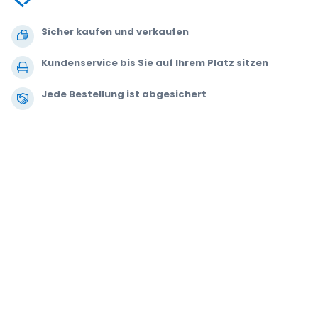
Sicher kaufen und verkaufen
Kundenservice bis Sie auf Ihrem Platz sitzen
Jede Bestellung ist abgesichert
.
.
.
.
© 2000-2021 StubHub. Alle Rechte vorbehalten. Mit der Benutzung der
Website akzeptieren Sie unsere
Allgemeinen Geschäftsbedingungen,
Datenschutzerklärung und Erklärung zur Verwendung von Cookies.
Sie
kaufen die Tickets von einem Drittanbieter. StubHub ist nicht der
Verkäufer. Die Preise werden von den Ticketverkäufern festgelegt und
können über dem Originalpreis liegen.
Benachrichtigungen über
Änderungen der Benutzervereinbarung