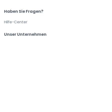
Haben Sie Fragen?
Hilfe-Center
Unser Unternehmen
Über Uns
Arbeitsplätze
Sicher kaufen und verkaufen
Kundenservice bis Sie auf Ihrem Platz sitzen
Jede Bestellung ist abgesichert