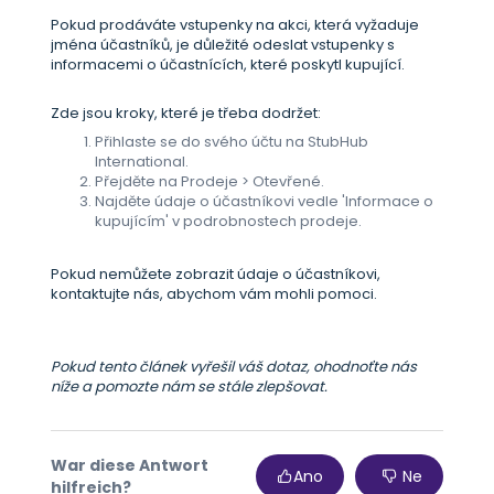
Pokud prodáváte vstupenky na akci, která vyžaduje
jména účastníků, je důležité odeslat vstupenky s
informacemi o účastnících, které poskytl kupující.
Zde jsou kroky, které je třeba dodržet:
Přihlaste se do svého účtu na StubHub
International.
Přejděte na Prodeje > Otevřené.
Najděte údaje o účastníkovi vedle 'Informace o
kupujícím' v podrobnostech prodeje.
Pokud nemůžete zobrazit údaje o účastníkovi,
kontaktujte nás, abychom vám mohli pomoci.
Pokud tento článek vyřešil váš dotaz, ohodnoťte nás
níže a pomozte nám se stále zlepšovat.
War diese Antwort
Ano
Ne
hilfreich?