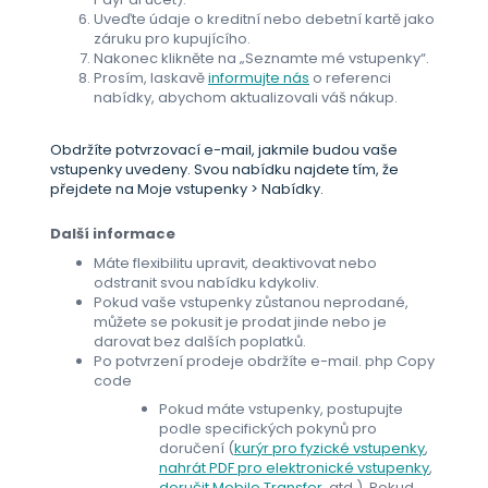
Uveďte údaje o kreditní nebo debetní kartě jako
záruku pro kupujícího.
Nakonec klikněte na „Seznamte mé vstupenky“.
Prosím, laskavě
informujte nás
o referenci
nabídky, abychom aktualizovali váš nákup.
Obdržíte potvrzovací e-mail, jakmile budou vaše
vstupenky uvedeny. Svou nabídku najdete tím, že
přejdete na Moje vstupenky > Nabídky.
Další informace
Máte flexibilitu upravit, deaktivovat nebo
odstranit svou nabídku kdykoliv.
Pokud vaše vstupenky zůstanou neprodané,
můžete se pokusit je prodat jinde nebo je
darovat bez dalších poplatků.
Po potvrzení prodeje obdržíte e-mail. php Copy
code
Pokud máte vstupenky, postupujte
podle specifických pokynů pro
doručení (
kurýr pro fyzické vstupenky
,
nahrát PDF pro elektronické vstupenky
,
doručit Mobile Transfer
, atd.). Pokud