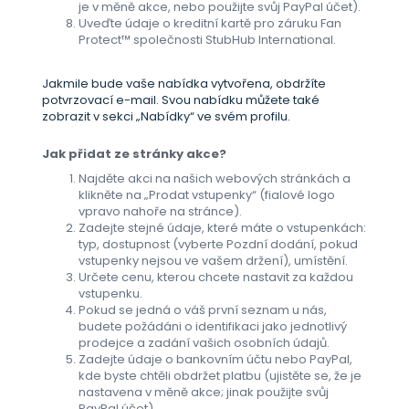
je v měně akce, nebo použijte svůj PayPal účet).
Uveďte údaje o kreditní kartě pro záruku Fan
Protect™ společnosti StubHub International.
Jakmile bude vaše nabídka vytvořena, obdržíte
potvrzovací e-mail. Svou nabídku můžete také
zobrazit v sekci „Nabídky“ ve svém profilu.
Jak přidat ze stránky akce?
Najděte akci na našich webových stránkách a
klikněte na „Prodat vstupenky“ (fialové logo
vpravo nahoře na stránce).
Zadejte stejné údaje, které máte o vstupenkách:
typ, dostupnost (vyberte Pozdní dodání, pokud
vstupenky nejsou ve vašem držení), umístění.
Určete cenu, kterou chcete nastavit za každou
vstupenku.
Pokud se jedná o váš první seznam u nás,
budete požádáni o identifikaci jako jednotlivý
prodejce a zadání vašich osobních údajů.
Zadejte údaje o bankovním účtu nebo PayPal,
kde byste chtěli obdržet platbu (ujistěte se, že je
nastavena v měně akce; jinak použijte svůj
PayPal účet).