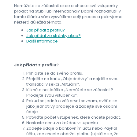
Nemůžete se zúčastnit akce a chcete své vstupenky
prodat na StubHub International? Dobré rozhodnutí! V
tomto článku vám vysvětlíme celý proces a pokryjeme
některá důležitá témata.
Jak přidat z profilu?
Jak přidat ze stránky akce?
Další informace
Jak přidat z profilu?
Přihlaste se do svého profilu.
Přejděte na kartu „Objednávky“ a najděte svou
transakci v sekci „Aktuální“.
Klikněte na tlačítko „Nemůžete se zúčastnit?
Prodejte svou vstupenku“.
Pokud se jedná o váš první seznam, ověřte se
jako jednotlivý prodejce a zadejte své osobní
údaje.
Potvrďte počet vstupenek, které chcete prodat.
Nastavte cenu za každou vstupenku.
Zadejte údaje o bankovním účtu nebo PayPal
účtu, kde chcete obdržet platbu (ujistěte se, že