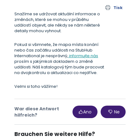
Tisk
Snažíme se udržovat aktuální informace o
změnách, které se mohou v průběhu
událostí objevit, ale někdy se nám některé
detaily mohou vyhnout.
Pokud si všimnete, že mapa místa konání
nebo čas začátku události na StubHub
International je nesprávný,
informujte nás
prosím s jakýmkoli dokladem o změně
události. Náš katalogový tým bude pracovat
na dvojkontrolu a aktualizaci co nejdříve.
Velmi si toho vážíme!
War diese Antwort
Ano
Ne
hilfreich?
Brauchen Sie weitere Hilfe?