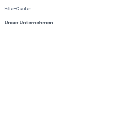
Hilfe-Center
Unser Unternehmen
Über Uns
Arbeitsplätze
Sicher kaufen und verkaufen
Kundenservice bis Sie auf Ihrem Platz sitzen
Jede Bestellung ist abgesichert