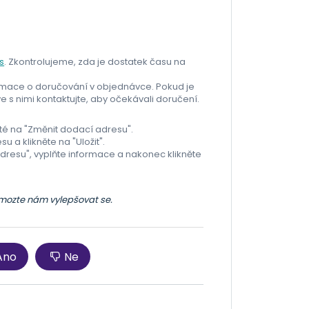
s
. Zkontrolujeme, zda je dostatek času na
formace o doručování v objednávce. Pokud je
ve s nimi kontaktujte, aby očekávali doručení.
oté na "Změnit dodací adresu".
su a klikněte na "Uložit".
 adresu", vyplňte informace a nakonec klikněte
omozte nám vylepšovat se.
Ano
Ne