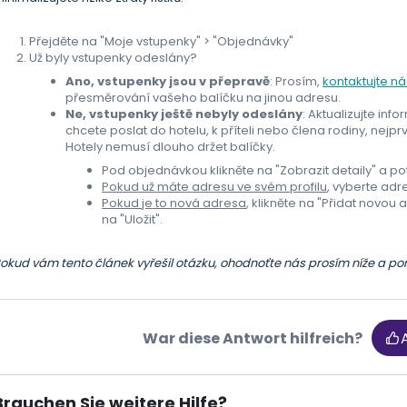
Přejděte na "Moje vstupenky" > "Objednávky"
Už byly vstupenky odeslány?
Ano, vstupenky jsou v přepravě
: Prosím,
kontaktujte ná
přesměrování vašeho balíčku na jinou adresu.
Ne, vstupenky ještě nebyly odeslány
: Aktualizujte in
chcete poslat do hotelu, k příteli nebo člena rodiny, nejpr
Hotely nemusí dlouho držet balíčky.
Pod objednávkou klikněte na "Zobrazit detaily" a p
Pokud už máte adresu ve svém profilu
, vyberte adre
Pokud je to nová adresa
, klikněte na "Přidat novou
na "Uložit".
okud vám tento článek vyřešil otázku, ohodnoťte nás prosím níže a p
War diese Antwort hilfreich?
Brauchen Sie weitere Hilfe?