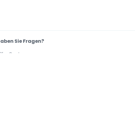
aben Sie Fragen?
ilfe-Center
.
.
.
.
se