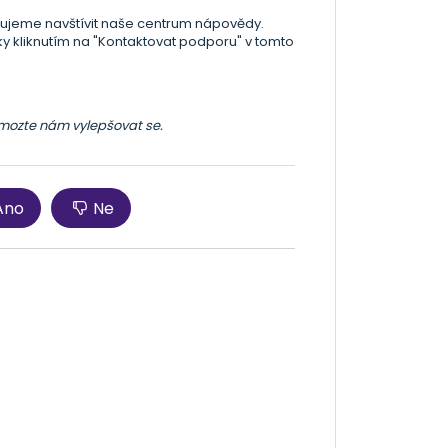
ujeme navštívit naše centrum nápovědy.
y kliknutím na "Kontaktovat podporu" v tomto
omozte nám vylepšovat se.
Ano
Ne