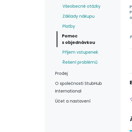
Všeobecné otázky
P
P
Základy nákupu
o
Platby
Pomoc
P
s objednávkou
Příjem vstupenek
Řešení problémů
Prodej
O společnosti StubHub
International
Účet a nastavení