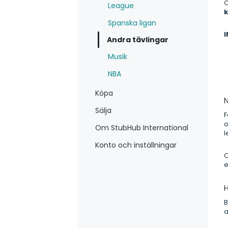
O
League
Spanska ligan
Andra tävlingar
Musik
NBA
Köpa
N
Sälja
F
o
Om StubHub International
l
Konto och inställningar
O
H
B
a