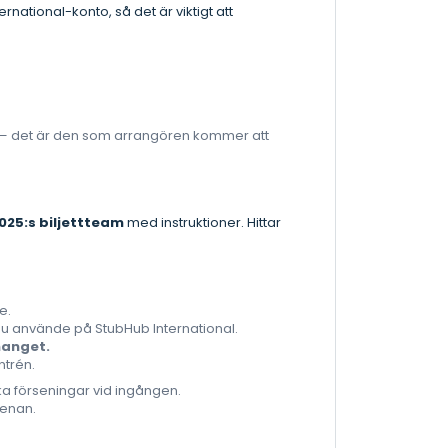
rnational-konto, så det är viktigt att
 — det är den som arrangören kommer att
025:s biljettteam
med instruktioner. Hittar
e.
u använde på StubHub International.
manget.
trén.
dvika förseningar vid ingången.
renan.