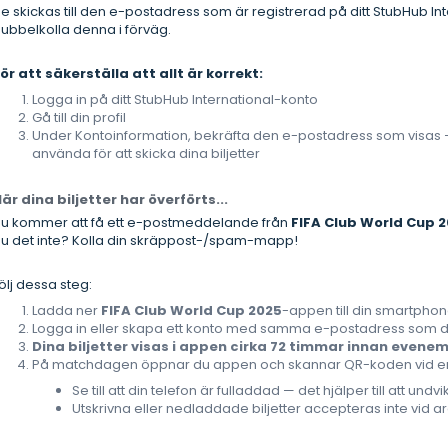
e skickas till den e-postadress som är registrerad på ditt StubHub Inte
ubbelkolla denna i förväg.
ör att säkerställa att allt är korrekt:
Logga in på ditt StubHub International-konto
Gå till din profil
Under Kontoinformation, bekräfta den e-postadress som visas
använda för att skicka dina biljetter
är dina biljetter har överförts...
u kommer att få ett e-postmeddelande från
FIFA Club World Cup 2
u det inte? Kolla din skräppost-/spam-mapp!
ölj dessa steg:
Ladda ner
FIFA Club World Cup 2025
-appen till din smartphon
Logga in eller skapa ett konto med samma e-postadress som d
Dina biljetter visas i appen cirka 72 timmar innan evene
På matchdagen öppnar du appen och skannar QR-koden vid en
Se till att din telefon är fulladdad — det hjälper till att un
Utskrivna eller nedladdade biljetter accepteras inte vid a