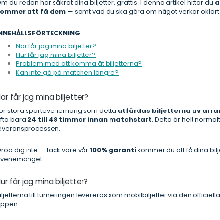
m du redan har säkrat dina biljetter, grattis! I denna artikel hittar du
a
kommer att få dem
— samt vad du ska göra om något verkar oklart
INNEHÅLLSFÖRTECKNING
När får jag mina biljetter?
Hur får jag mina biljetter?
Problem med att komma åt biljetterna?
Kan inte gå på matchen längre?
är får jag mina biljetter?
ör stora sportevenemang som detta
utfärdas biljetterna av ar
fta bara
24 till 48 timmar innan matchstart
. Detta är helt norma
everansprocessen.
roa dig inte — tack vare vår
100% garanti
kommer du att få dina biljet
evenemanget.
ur får jag mina biljetter?
iljetterna till turneringen levereras som mobilbiljetter via den offic
ppen.