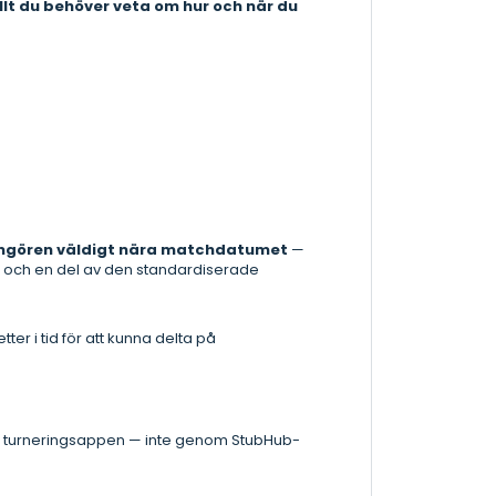
llt du behöver veta om hur och när du
.
rangören väldigt nära matchdatumet
—
lt och en del av den standardiserade
ter i tid för att kunna delta på
iella turneringsappen — inte genom StubHub-