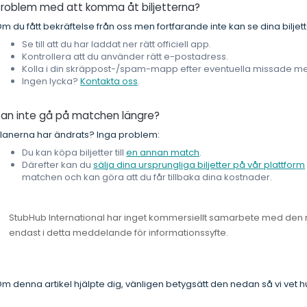
Problem med att komma åt biljetterna?
m du fått bekräftelse från oss men fortfarande inte kan se dina biljett
Se till att du har laddat ner rätt officiell app.
Kontrollera att du använder rätt e-postadress.
Kolla i din skräppost-/spam-mapp efter eventuella missade 
Ingen lycka?
Kontakta oss
.
Kan inte gå på matchen längre?
lanerna har ändrats? Inga problem:
Du kan köpa biljetter till
en annan match
.
Därefter kan du
sälja dina ursprungliga biljetter på vår plattform
matchen och kan göra att du får tillbaka dina kostnader.
StubHub International har inget kommersiellt samarbete med de
endast i detta meddelande för informationssyfte.
m denna artikel hjälpte dig, vänligen betygsätt den nedan så vi vet hu