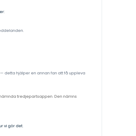
er:
meddelanden.
— detta hjälper en annan fan att få uppleva
n nämnda tredjepartsappen. Den nämns
r vi gör det.